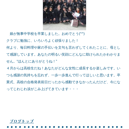
e
er
b
o
o
娘が無事中学校を卒業しました。おめでとう(^^)
k
クラブに勉強に、いろいろよく頑張りました！
何より、毎日料理や家の手伝いを文句も言わずしてくれたことに、母とし
て感謝しています。あなたの明るい笑顔にどんなに助けられたかわかりま
せん。“ほんとにありがとうね！”
４月からは高校生だね！あなたがどんな女性に成長するか楽しみです。い
つも感謝の気持ちを忘れず、一歩一歩進んで行ってほしいと思います。卒
業式、高校の合格発表前日だったから感動できなかったんだけど、今にな
ってじわじわ涙がこみ上げてきています・・・
ブログトップ