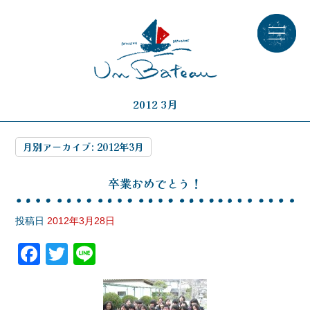
2012 3月
月別アーカイブ:
2012年3月
卒業おめでとう！
投稿日
2012年3月28日
F
T
Li
a
wi
n
c
tt
e