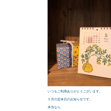
e
er
b
o
o
k
いつもご利用ありがとうございます。
５月の定休日のお知らせです。
本当なら