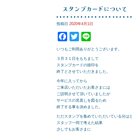
o
スタンプカードについて
k
投稿日
2020年4月1日
F
T
Li
a
wi
n
いつもご利用ありがとうございます。
c
tt
e
３月３１日をもちまして
e
er
スタンプカードの捺印を
b
終了とさせていただきました。
o
今年に入ってから
ご来店いただいたお客さまには
o
ご説明させて頂いていましたが
k
サービスの見直しを図るため
終了する事を決めました。
ただスタンプを集めていただいている分は
スタッフ一同で考えた結果
少しでもお客さまに