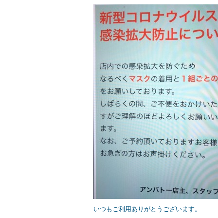
a
wi
n
c
tt
e
e
er
b
o
o
k
いつもご利用ありがとうございます。