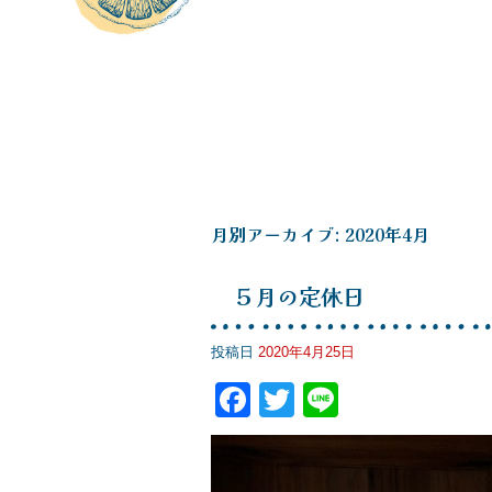
月別アーカイブ:
2020年4月
５月の定休日
投稿日
2020年4月25日
F
T
Li
a
wi
n
c
tt
e