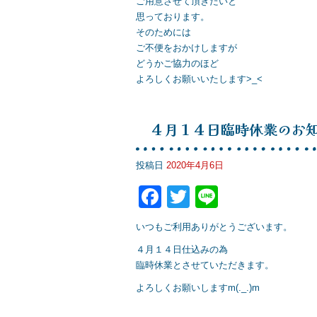
ご用意させて頂きたいと
思っております。
そのためには
ご不便をおかけしますが
どうかご協力のほど
よろしくお願いいたします>_<
４月１４日臨時休業のお
投稿日
2020年4月6日
F
T
Li
a
wi
n
いつもご利用ありがとうございます。
c
tt
e
４月１４日仕込みの為
e
er
臨時休業とさせていただきます。
b
よろしくお願いしますm(._.)m
o