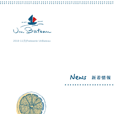
2019 11月|Patisserie UnBateau