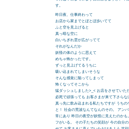
す。
昨日夜、仕事終わって
お店から家までとぼとぼ歩いてて
ふと空を見上げると
真っ暗な空に
白いちぎれ雲が広がってて
それがなんだか
妖怪の体のように思えて
めちゃ怖かったです。
ずっと見上げてるうちに
吸い込まれてしまいそうな
そんな感覚に陥ってしまって
怖くなってそこから
猛ダッシュしました>_< お店をさせていた
必死で頑張っても お客さまが来て下さらな
真っ先に飲み込まれる私たちですが うちの
と！ 社会の荒波なんてなんのその。 アン
常にあり 昨日の夜空が妖怪に見えたのかも
フがいる。 その子たちの笑顔が 今の自分の大
せて お客さまに喜んでいただけるよう 笑顔