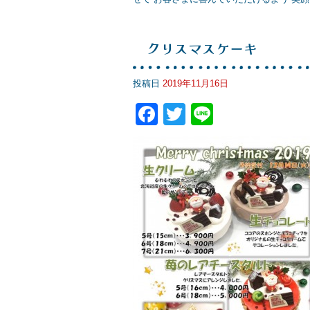
クリスマスケーキ
投稿日
2019年11月16日
F
T
Li
a
wi
n
c
tt
e
e
er
b
o
o
k