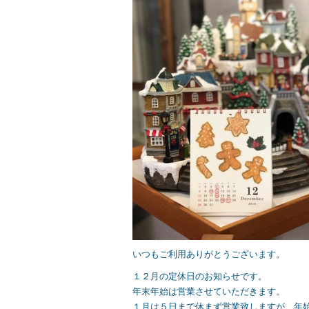
e
er
b
o
o
k
いつもご利用ありがとうございます。
１２月の定休日のお知らせです。
年末年始は営業させていただきます。
１月は５日まで休まず営業致しますが、年