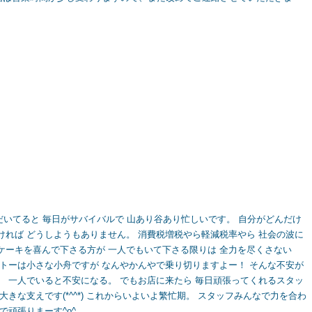
だいてると 毎日がサバイバルで 山あり谷あり忙しいです。 自分がどんだけ
ければ どうしようもありません。 消費税増税やら軽減税率やら 社会の波に
ケーキを喜んで下さる方が 一人でもいて下さる限りは 全力を尽くさない
バトーは小さな小舟ですが なんやかんやで乗り切りますよー！ そんな不安が
。 一人でいると不安になる。 でもお店に来たら 毎日頑張ってくれるスタッ
きな支えです(*^^*) これからいよいよ繁忙期。 スタッフみんなで力を合わ
で頑張りまーす^o^