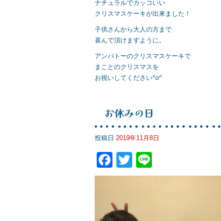
ナチュラルでカッコいい
クリスマスケーキが出来ました！
子供さんから大人の方まで
喜んで頂けますように。
アンバトーのクリスマスケーキで
まことのクリスマスを
お祝いしてください^o^
お休みの日
投稿日
2019年11月8日
F
T
Li
a
wi
n
c
tt
e
e
er