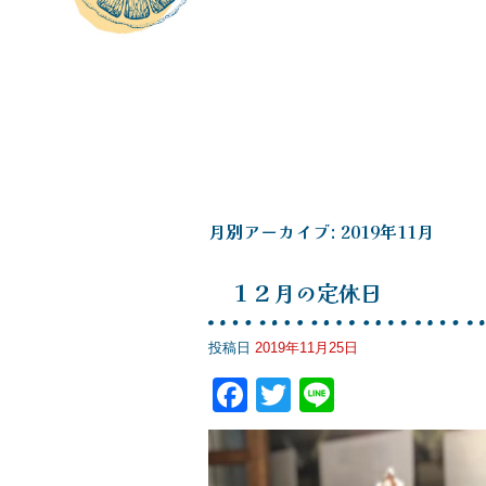
月別アーカイブ:
2019年11月
１２月の定休日
投稿日
2019年11月25日
F
T
Li
a
wi
n
c
tt
e