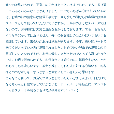
c
tt
e
経つのは早いもので、正直この７年はあっというまでした。でも、振り返
e
er
ってみるといろんなことがありました。中でもいちばん心に残っているの
は、お店の前の無意味な舗道工事です。今も少しの間ならお客様には停車
b
スペースとして使っていただいていますが、工事前のようなスペースでは
o
ないので、お客様には大変ご迷惑をおかけしております。でも、もちろん
o
イヤな事ばかりではありません。毎日のお客様との出会いにいつもいつも
感謝しています。出会いがあれば別れがあります。今年、長い間パートで
k
来てくださっていた方が退職されました。おめでたい理由での退職なので
喜ばしいことなのですが、本当に優しい方だったのでとっても寂しかった
です。お店を辞められても、お付き合いは続くのに、毎日会えないことが
めちゃくちゃ寂しいです。彼女が残してくれた人に対する心遣いや、お客
様とのつながりを、ずっとずっと大切にしていきたいと思います。
こんなこと言って、お店でブスッとしていたらいけませんよね。口だけで
なくちゃんと行動で示していかないと！ホームページも新たに、アンバト
ーも再スタートを切るつもりで頑張ります(｀・ω・´)