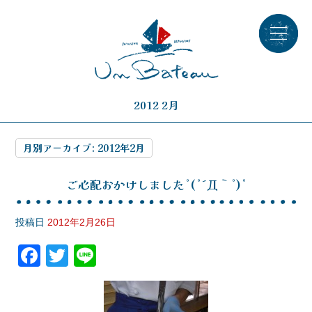
2012 2月
月別アーカイブ:
2012年2月
ご心配おかけしましたﾟ(ﾟ´Д｀ﾟ)ﾟ
投稿日
2012年2月26日
F
T
Li
a
wi
n
c
tt
e