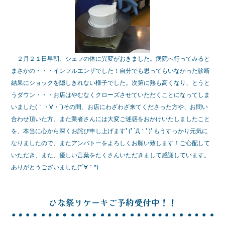
e
er
b
o
o
２月２１日早朝、シェフの体に異変がおきました。病院へ行ってみると
k
まさかの・・・インフルエンザでした！自分でも思ってもいなかった診断
結果にショックを隠しきれない様子でした。次第に熱も高くなり、とうと
うダウン・・・お店はやむなくクローズさせていただくことになってしま
いました(｀・∀・´)その間、お店にわざわざ来てくださった方や、お問い
合わせ頂いた方、また業者さんには大変ご迷惑をおかけいたしましたこと
を、本当に心から深くお詫び申し上げますﾟ(ﾟ´Д｀ﾟ)ﾟもうすっかり元気に
なりましたので、またアンバトーをよろしくお願い致します！ご心配して
いただき、また、優しい言葉をたくさんいただきまして感謝しています。
ありがとうございました(*´∀｀*)
ひな祭りケーキご予約受付中！！