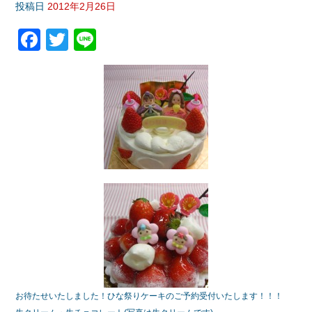
投稿日
2012年2月26日
F
T
Li
a
wi
n
c
tt
e
e
er
b
o
o
k
お待たせいたしました！ひな祭りケーキのご予約受付いたします！！！