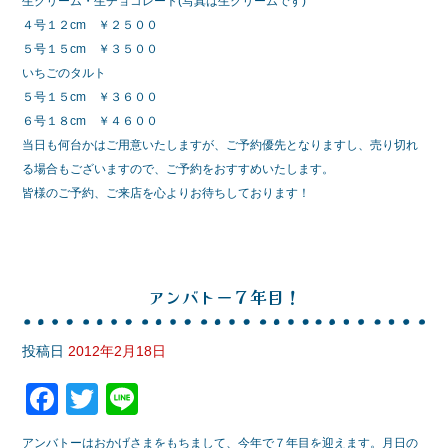
生クリーム・生チョコレート(写真は生クリームです)
４号１２cm ￥２５００
５号１５cm ￥３５００
いちごのタルト
５号１５cm ￥３６００
６号１８cm ￥４６００
当日も何台かはご用意いたしますが、ご予約優先となりますし、売り切れ
る場合もございますので、ご予約をおすすめいたします。
皆様のご予約、ご来店を心よりお待ちしております！
アンバトー７年目！
投稿日
2012年2月18日
F
T
Li
a
wi
n
アンバトーはおかげさまをもちまして、今年で７年目を迎えます。月日の