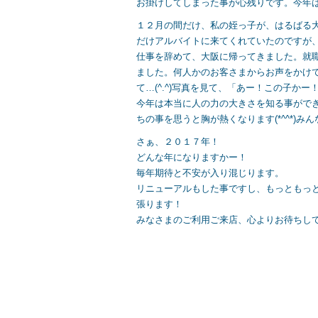
お掛けしてしまった事が心残りです。今年
１２月の間だけ、私の姪っ子が、はるばる
だけアルバイトに来てくれていたのですが
仕事を辞めて、大阪に帰ってきました。就
ました。何人かのお客さまからお声をかけ
て…(^.^)写真を見て、「あー！この子かー
今年は本当に人の力の大きさを知る事がで
ちの事を思うと胸が熱くなります(*^^*)み
さぁ、２０１７年！
どんな年になりますかー！
毎年期待と不安が入り混じります。
リニューアルもした事ですし、もっともっ
張ります！
みなさまのご利用ご来店、心よりお待ちして