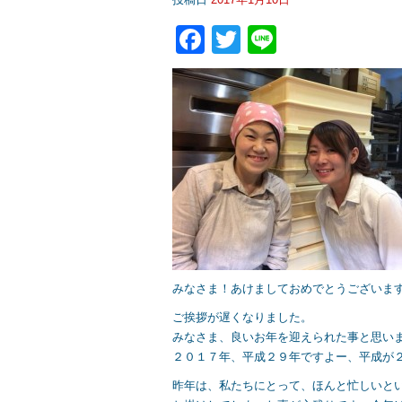
F
T
Li
a
wi
n
c
tt
e
e
er
b
o
o
k
みなさま！あけましておめでとうございま
ご挨拶が遅くなりました。
みなさま、良いお年を迎えられた事と思います^
２０１７年、平成２９年ですよー、平成が
昨年は、私たちにとって、ほんと忙しいと