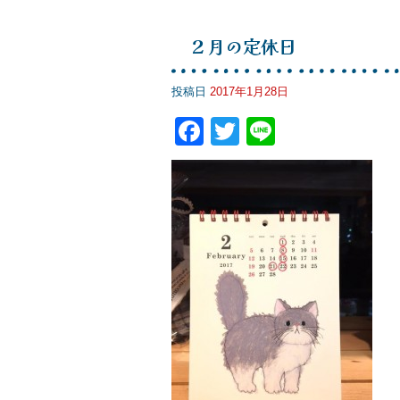
e
er
b
２月の定休日
o
o
投稿日
2017年1月28日
k
F
T
Li
a
wi
n
c
tt
e
e
er
b
o
o
k