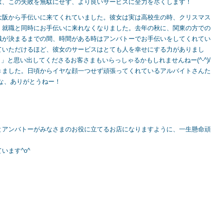
は、この失敗を無駄にせず、より良いサービスに全力を尽くします！
大阪から手伝いに来てくれていました。彼女は実は高校生の時、クリスマス
、就職と同時にお手伝いに来れなくなりました。去年の秋に、関東の方での
職が決まるまでの間、時間がある時はアンバトーでお手伝いをしてくれてい
ていただけるほど、彼女のサービスはとても人を幸せにする力がありまし
！」と思い出してくださるお客さまもいらっしゃるかもしれませんねー(^-^)/
きました。日頃からイヤな顔一つせず頑張ってくれているアルバイトさんた
んな、ありがとうねー！
とアンバトーがみなさまのお役に立てるお店になりますように、一生懸命頑
います^o^