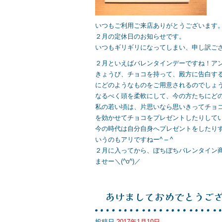
いつもご利用ご来店ありがとうございます
２月の定休日のお知らせです。
いつもギリギリになってしまい、申し訳ご
２月といえばバレンタインデーですね！ア
きょうび、チョコを持って、殿方に告白す
にどのようなものをご用意されるのでしょ
なるべく頭を柔軟にして、今の方たちにど
私の若い頃は、片思いなら思いきってチョ
を効かせてチョコをプレゼントしたりしてい
今の時代は自分自身へプレゼントをしたり
いうのもアリですねー^ – ^
２月に入ってから、ぼちぼちバレンタイン
ませー＼(^o^)／
あけましておめでとうご
投稿日
2017年1月10日