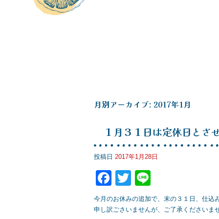
月別アーカイブ:
2017年1月
１月３１日は定休日とさ
投稿日
2017年1月28日
F
T
Li
a
wi
n
今月のお休みの追加で、末の３１日、仕込
c
tt
e
申し訳ごさいませんが、ご了承くださいませ