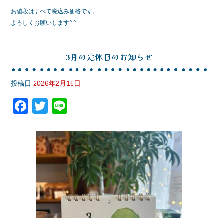
お値段はすべて税込み価格です。
よろしくお願いします^ ^
3月の定休日のお知らせ
投稿日
2026年2月15日
F
T
Li
a
wi
n
c
tt
e
e
er
b
o
o
k