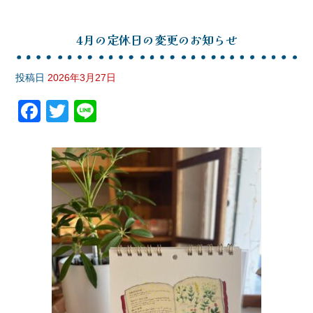
4月の定休日の変更のお知らせ
投稿日
2026年3月27日
F
T
Li
a
wi
n
c
tt
e
e
er
b
o
o
k