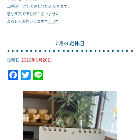
e
er
12時オープンとさせていただきます。
b
急な変更で申し訳ございません。
o
よろしくお願いしますm(_ _)m
o
k
7月の定休日
投稿日
2026年6月20日
F
T
Li
a
wi
n
c
tt
e
e
er
b
o
o