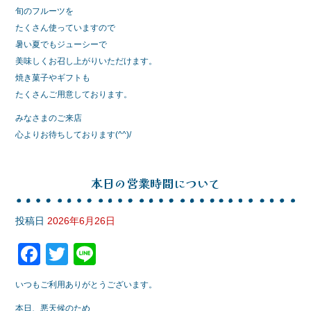
旬のフルーツを
たくさん使っていますので
暑い夏でもジューシーで
美味しくお召し上がりいただけます。
焼き菓子やギフトも
たくさんご用意しております。
みなさまのご来店
心よりお待ちしております(^^)/
本日の営業時間について
投稿日
2026年6月26日
F
T
Li
a
wi
n
いつもご利用ありがとうございます。
c
tt
e
本日、悪天候のため