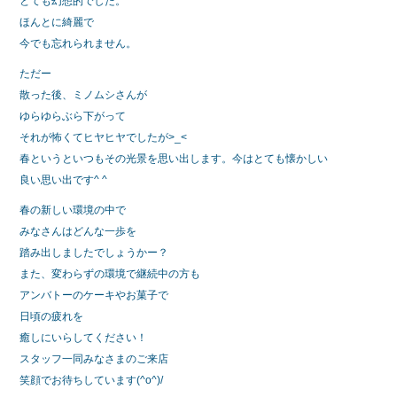
とても幻想的でした。
ほんとに綺麗で
今でも忘れられません。
ただー
散った後、ミノムシさんが
ゆらゆらぶら下がって
それが怖くてヒヤヒヤでしたが>_<
春というといつもその光景を思い出します。今はとても懐かしい
良い思い出です^ ^
春の新しい環境の中で
みなさんはどんな一歩を
踏み出しましたでしょうかー？
また、変わらずの環境で継続中の方も
アンバトーのケーキやお菓子で
日頃の疲れを
癒しにいらしてください！
スタッフ一同みなさまのご来店
笑顔でお待ちしています(^o^)/