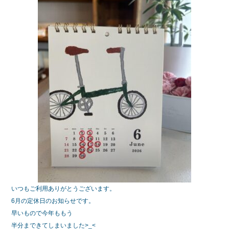
e
er
b
o
o
k
いつもご利用ありがとうございます。
6月の定休日のお知らせです。
早いもので今年ももう
半分まできてしまいました>_<