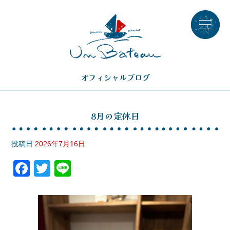
オフィシャルブログ
8月の定休日
投稿日
2026年7月16日
F
T
Li
a
wi
n
c
tt
e
e
er