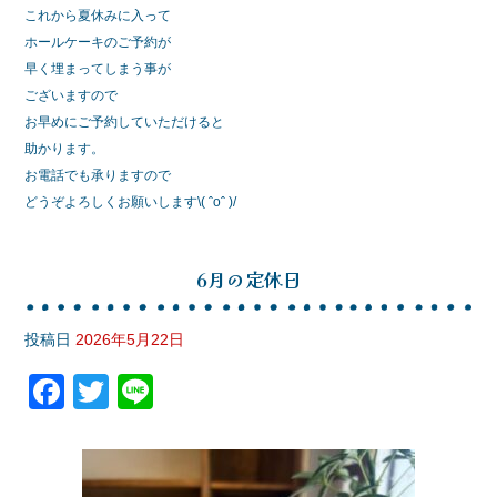
これから夏休みに入って
ホールケーキのご予約が
早く埋まってしまう事が
ございますので
お早めにご予約していただけると
助かります。
お電話でも承りますので
どうぞよろしくお願いします\( ˆoˆ )/
6月の定休日
投稿日
2026年5月22日
F
T
Li
a
wi
n
c
tt
e