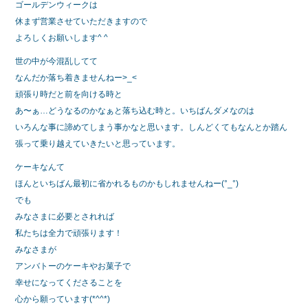
ゴールデンウィークは
休まず営業させていただきますので
よろしくお願いします^ ^
世の中が今混乱してて
なんだか落ち着きませんねー>_<
頑張り時だと前を向ける時と
あ〜ぁ…どうなるのかなぁと落ち込む時と。いちばんダメなのは
いろんな事に諦めてしまう事かなと思います。しんどくてもなんとか踏ん
張って乗り越えていきたいと思っています。
ケーキなんて
ほんといちばん最初に省かれるものかもしれませんねー(°_°)
でも
みなさまに必要とされれば
私たちは全力で頑張ります！
みなさまが
アンバトーのケーキやお菓子で
幸せになってくださることを
心から願っています(*^^*)