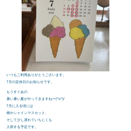
k
いつもご利用ありがとうございます。
7月の定休日のお知らせです。
もうすぐあの
暑い暑い夏がやってきますねー(^o^)/
7月に入る頃には
桃やシャインマスカット、
そして少し遅れていちじくも
入荷する予定です。