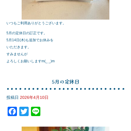
いつもご利用ありがとうございます。
5月の定休日の訂正です。
5月14日(木)も追加でお休みを
いただきます。
すみませんが
よろしくお願いしますm(_ _)m
5月の定休日
投稿日
2026年4月10日
F
T
Li
a
wi
n
c
tt
e