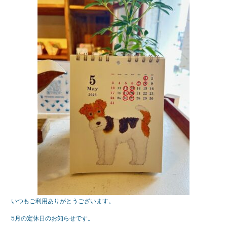
e
er
b
o
o
k
いつもご利用ありがとうございます。
5月の定休日のお知らせです。