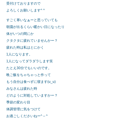
受付けておりますので
よろしくお願いします^ ^
すごく寒いなぁーと思っていても
朝靄が出るくらい暖かい日になったり
体がいつの間にか
クタクタに疲れていませんかー？
疲れた時は私はとにかく
1人になります。
1人になってダラダラします笑
たとえ30分でもいいのです。
晩ご飯をちゃちゃっと作って
もう自分は食べずに寝ます(u_u)
みなさんは疲れた時
どのように対処していますかー？
季節の変わり目
体調管理に気をつけて
お過ごしくださいねー^ – ^