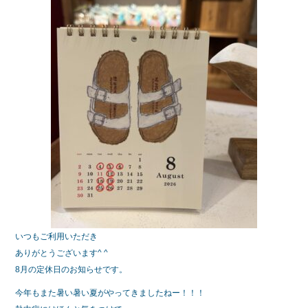
b
o
o
k
いつもご利用いただき
ありがとうございます^ ^
8月の定休日のお知らせです。
今年もまた暑い暑い夏がやってきましたねー！！！