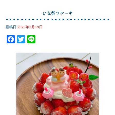
ひな祭りケーキ
投稿日
2026年2月19日
F
T
Li
a
wi
n
c
tt
e
e
er
b
o
o
k