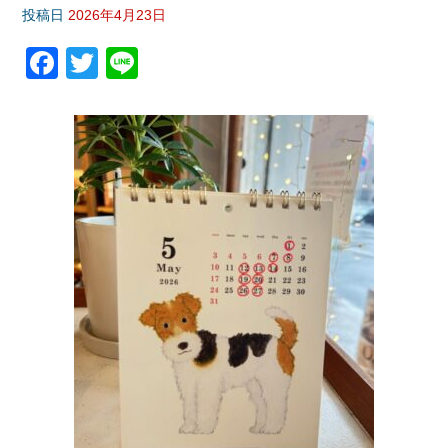
投稿日
2026年4月23日
F
T
Li
a
wi
n
c
tt
e
e
er
b
o
o
k