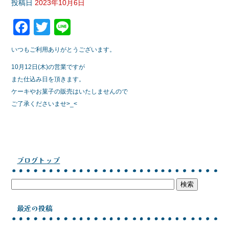
投稿日
2023年10月6日
F
T
Li
a
wi
n
いつもご利用ありがとうございます。
c
tt
e
10月12日(木)の営業ですが
e
er
また仕込み日を頂きます。
b
ケーキやお菓子の販売はいたしませんので
o
ご了承くださいませ>_<
o
k
ブログトップ
最近の投稿