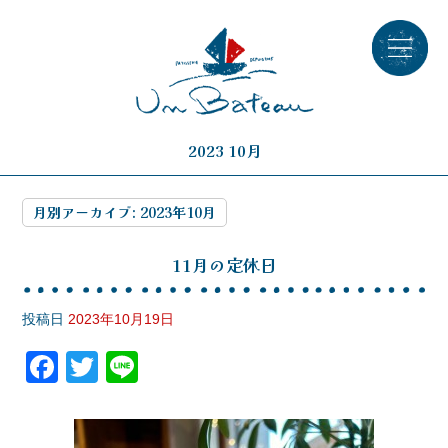
2023 10月
月別アーカイブ:
2023年10月
11月の定休日
投稿日
2023年10月19日
F
T
Li
a
wi
n
c
tt
e