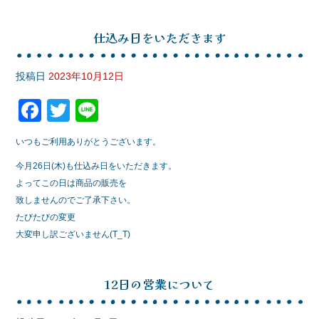
仕込み日をいただきます
投稿日
2023年10月12日
F
T
Li
a
wi
n
いつもご利用ありがとうございます。
c
tt
e
今月26日(木)も仕込み日をいただきます。
e
er
よってこの日は商品の販売を
b
致しませんのでご了承下さい。
o
たびたびの変更
大変申し訳ございません(T_T)
o
k
12日の営業について