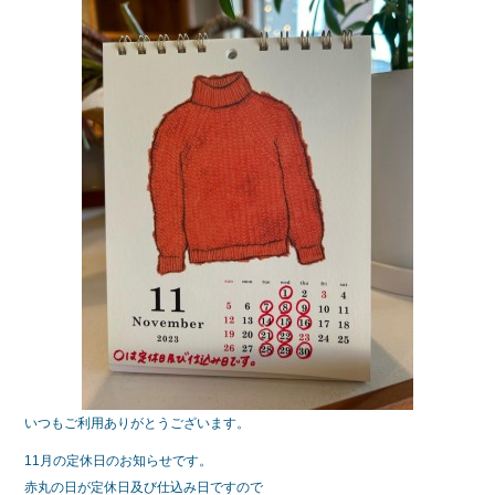
e
er
b
o
o
k
いつもご利用ありがとうございます。
11月の定休日のお知らせです。
赤丸の日が定休日及び仕込み日ですので