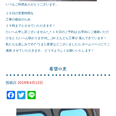
いつもご利用ありがとうございます。
１６日の営業時間を
工事の都合のため
１５時までとさせていただきます！
たいへん申し訳ございません>_< １６日のご予約は お早めにご連絡いただ
けると たいへん助かりますm(_ _)m どんどん工事が 進んできています！
私たちも楽しみです(^-^) また変更などございましたら ホームページにてご
連絡 させていただきます。 どうぞよろしくお願いいたします！
希望の光
投稿日
2019年4月12日
F
T
Li
a
wi
n
c
tt
e