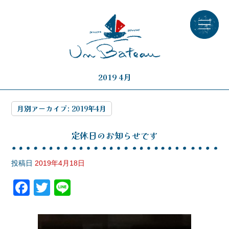
2019 4月
月別アーカイブ:
2019年4月
定休日のお知らせです
投稿日
2019年4月18日
F
T
Li
a
wi
n
c
tt
e