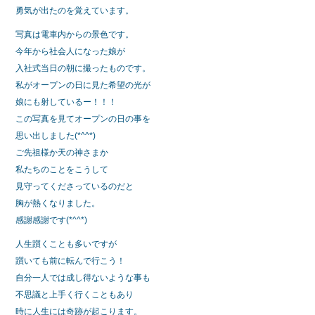
勇気が出たのを覚えています。
写真は電車内からの景色です。
今年から社会人になった娘が
入社式当日の朝に撮ったものです。
私がオープンの日に見た希望の光が
娘にも射しているー！！！
この写真を見てオープンの日の事を
思い出しました(*^^*)
ご先祖様か天の神さまか
私たちのことをこうして
見守ってくださっているのだと
胸が熱くなりました。
感謝感謝です(*^^*)
人生躓くことも多いですが
躓いても前に転んで行こう！
自分一人では成し得ないような事も
不思議と上手く行くこともあり
時に人生には奇跡が起こります。