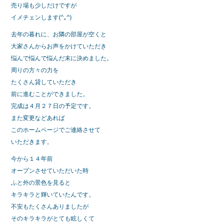
売り場も少しだけですが
イメチェンします(^｡^)
去年の暮れに、お隣の部屋が空くと
大家さんからお声をかけていただき
悩んで悩んで悩んだ末に決めました。
周りの方々の力を
たくさん貸していただき
前に進むことができました。
完成は４月２７日の予定です。
また変更などあれば
このホームページでご連絡させて
いただきます。
今から１４年前
オープンさせていただいた時
ふと外の景色を見ると
キラキラと輝いていたんです。
不安もたくさんありましたが
そのキラキラがとても眩しくて