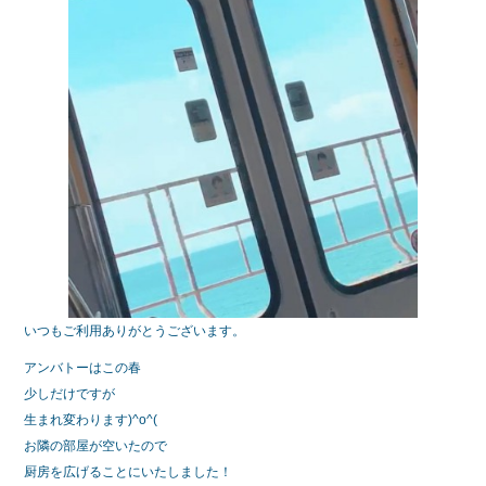
e
er
b
o
o
k
いつもご利用ありがとうございます。
アンバトーはこの春
少しだけですが
生まれ変わります)^o^(
お隣の部屋が空いたので
厨房を広げることにいたしました！