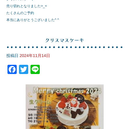
e
er
売り切れとなりました>_<
b
たくさんのご予約
o
本当にありがとうございました^ ^
o
k
クリスマスケーキ
投稿日
2024年11月14日
F
T
Li
a
wi
n
c
tt
e
e
er
b
o
o