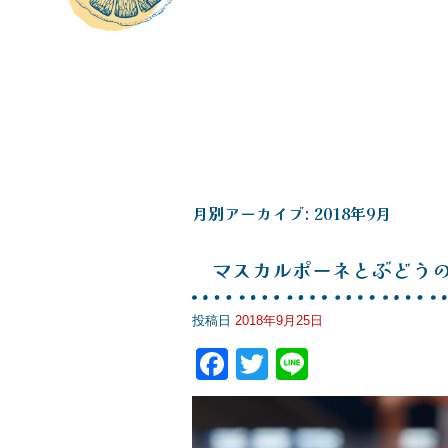
月別アーカイブ:
2018年9月
マスカルポーネとぶどう
投稿日
2018年9月25日
F
T
Li
a
wi
n
c
tt
e