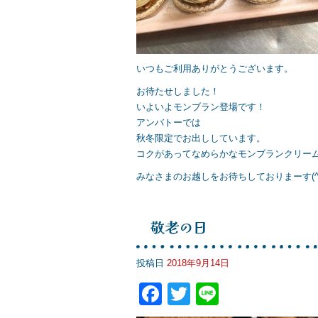
いつもご利用ありがとうございます。
お待たせしました！
いよいよモンブラン登場です！
アンバトーでは
秋冬限定でお出ししています。
コクがあってなめらかなモンブランクリームは
みなさまのお越しをお待ちしておりまーす(^｡
敬老の日
投稿日
2018年9月14日
F
T
Li
a
wi
n