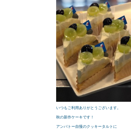
e
er
b
o
o
k
いつもご利用ありがとうございます。
秋の新作ケーキです！
アンバトー自慢のクッキータルトに