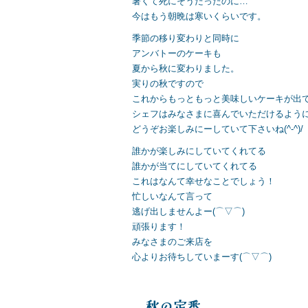
暑くて死にそうだったのに…
今はもう朝晩は寒いくらいです。
季節の移り変わりと同時に
アンバトーのケーキも
夏から秋に変わりました。
実りの秋ですので
これからもっともっと美味しいケーキが出
シェフはみなさまに喜んでいただけるよう
どうぞお楽しみにーしていて下さいね(^-^)/
誰かが楽しみにしていてくれてる
誰かが当てにしていてくれてる
これはなんて幸せなことでしょう！
忙しいなんて言って
逃げ出しませんよー(⌒▽⌒)
頑張ります！
みなさまのご来店を
心よりお待ちしていまーす(⌒▽⌒)
秋の定番