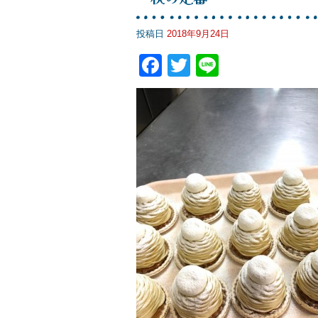
投稿日
2018年9月24日
F
T
Li
a
wi
n
c
tt
e
e
er
b
o
o
k