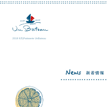
2018 9月|Patisserie UnBateau