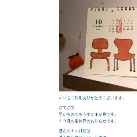
o
o
k
いつもご利用ありがとうございます。
さてさて
早いものでもうすぐ１０月です。
１０月の定休日のお知らせです。
ほんの１ヶ月前は