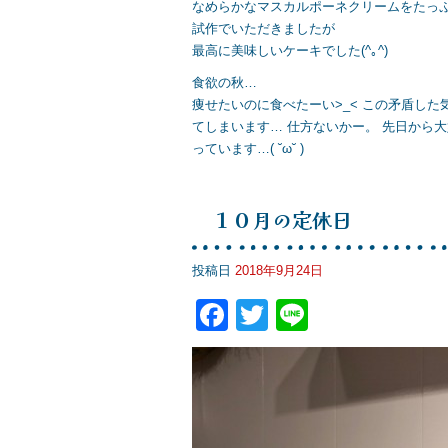
なめらかなマスカルポーネクリームをたっ
試作でいただきましたが
最高に美味しいケーキでした(^｡^)
食欲の秋…
痩せたいのに食べたーい>_< この矛盾し
てしまいます… 仕方ないかー。 先日から
っています…( ˘ω˘ )
１０月の定休日
投稿日
2018年9月24日
F
T
Li
a
wi
n
c
tt
e
e
er
b