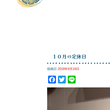
１０月の定休日
投稿日
2018年9月24日
F
T
Li
a
wi
n
c
tt
e
e
er