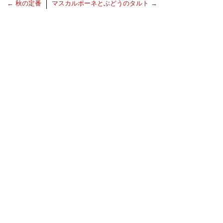
←
秋の定番
マスカルポーネとぶどうのタルト
→