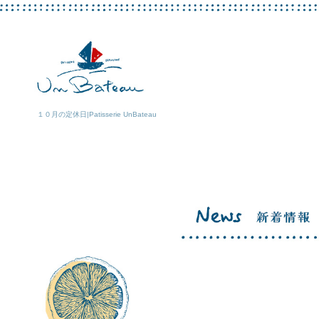
１０月の定休日|Patisserie UnBateau