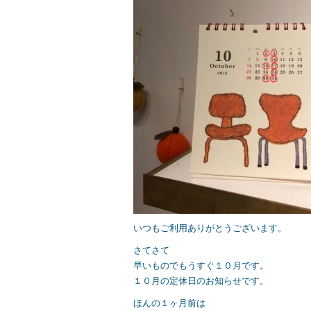
b
o
o
k
いつもご利用ありがとうございます。
さてさて
早いものでもうすぐ１０月です。
１０月の定休日のお知らせです。
ほんの１ヶ月前は