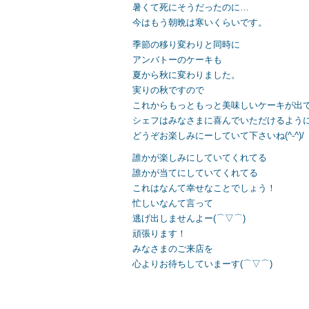
暑くて死にそうだったのに…
今はもう朝晩は寒いくらいです。
季節の移り変わりと同時に
アンバトーのケーキも
夏から秋に変わりました。
実りの秋ですので
これからもっともっと美味しいケーキが出
シェフはみなさまに喜んでいただけるよう
どうぞお楽しみにーしていて下さいね(^-^)/
誰かが楽しみにしていてくれてる
誰かが当てにしていてくれてる
これはなんて幸せなことでしょう！
忙しいなんて言って
逃げ出しませんよー(⌒▽⌒)
頑張ります！
みなさまのご来店を
心よりお待ちしていまーす(⌒▽⌒)