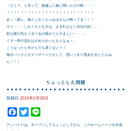
「どう？」と言って、鏡越しに娘に聞いたその時・・・
b
！！！！！！！！！！！！！！！！！！！！！！！！！
o
あっ！鏡に、娘としわくちゃおばさんが映ってる！！！
o
そう・・・しわくちゃな方は、まぎれもなく自分の顔；；
顔も髪の毛もつるつるの娘がうらやましい・・・。
k
くそ～時の流れは止められへんもんなぁ～。
こうなったら今からでも遅くない？！
毎日パックとかマッサージとかして、思いっきり悪あがきしたんね
ん！！！
ちょっとした問題
投稿日
2015年2月26日
F
T
Li
a
wi
n
アンバトーは、オープンしてちょっとしてから、このホームページを作成
c
tt
e