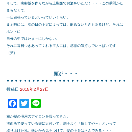
e
er
そして、晩御飯を作りながら上機嫌でお酒をいただく・・・この瞬間がた
まらなくて、
b
一日頑張っているといっていいくらい。
o
まぁ時には、次の日の予定によっては、飲めないときもあるけど、それは
o
ホントに
自分の中ではたま～にしかない。
k
それに毎日つきあってくれる主人には、感謝の気持ちでいっぱいです
（笑）
顔が・・・
投稿日
2015年2月27日
F
T
Li
a
wi
n
娘が髪の毛用のアイロンを買ってきた。
c
tt
e
洗面所で使っている娘に近付いて、調子よう「貸してや～」といって
e
er
取り上げた私。熱いから気をつけて、髪の毛をはさんでみる・・・