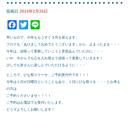
投稿日
2015年2月25日
F
T
Li
a
wi
n
早いもので、今年ももうすぐ３月を迎えます。
c
tt
e
ブログも「あけましておめでとうございます」から、止まったまま・・・
e
er
今年は、頑張って更新していこうと意気込んでいたのに・・・
いや、今からでも心を入れ替えて頑張って更新していきます！
b
少しでも皆さんに楽しんでいただけるように・・・
o
ところで、ひな祭りケーキ、ご予約受付中です！！！
o
今年は１日が日曜日ということもあり、１日にひな祭りを・・・とお考え
k
の方は、
ご予約くださいませ～！！！
ご予約はお電話でも受付いたします。
どうぞよろしくお願いします！