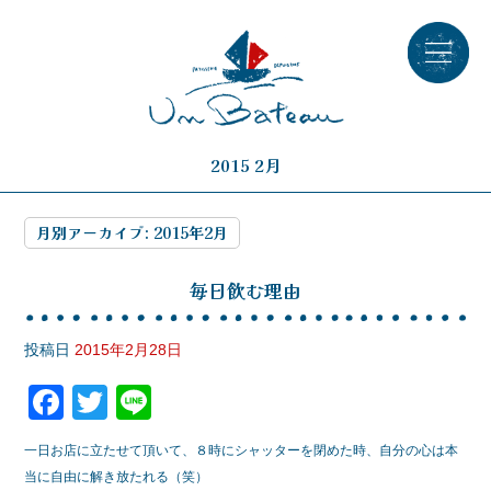
2015 2月
月別アーカイブ:
2015年2月
毎日飲む理由
投稿日
2015年2月28日
F
T
Li
a
wi
n
一日お店に立たせて頂いて、８時にシャッターを閉めた時、自分の心は本
c
tt
e
当に自由に解き放たれる（笑）