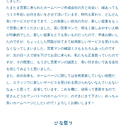
しました。
e
er
たまたま営業に来られたホームページ作成会社の方と出会い、縁あっても
う１０年近いお付き合いをさせて頂いています。時代も変わり、どんどん
b
良いサービスができてきて、この前新しい担当の方が、新しい提案をもっ
o
て営業に来てくださいました。若い営業マンで、明るく親しみやすい人柄
o
が印象的でした。新しい提案もとても良いものだったので、早速お願いし
たのですが、ちょっとした問題が出てきて結局新しいサービスを受けられ
k
なくなってしまいました。営業マンの確認ミスももちろんあったのです
が、次の日一人で頭を下げてお店に来られ、私たちも正直怒っていたので
すが、その態度に、もう少し営業マンの誠意と、長い付き合いである会社
を信じてみようと思いました。
また、自分自身も、ホームページに関しては全然更新していない状態だ
し、エラッソウに新しいサービスを受けれる受けられないなんていえない
なぁ～と思って、反省しています。これを機に、頑張って更新するので、
皆さんどうかアンバトーのホームページ、のぞきにきて下さい。めっちゃ
良いホームページにしたいので！よろしくお願いします！
ひな祭り