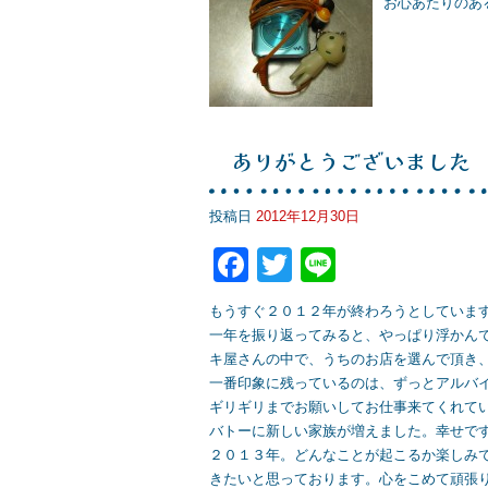
e
er
お心あたりのあ
b
o
o
k
ありがとうございました
投稿日
2012年12月30日
F
T
Li
a
wi
n
もうすぐ２０１２年が終わろうとしていま
c
tt
e
一年を振り返ってみると、やっぱり浮かん
e
er
キ屋さんの中で、うちのお店を選んで頂き
一番印象に残っているのは、ずっとアルバ
b
ギリギリまでお願いしてお仕事来てくれて
o
バトーに新しい家族が増えました。幸せで
２０１３年。どんなことが起こるか楽しみ
o
きたいと思っております。心をこめて頑張