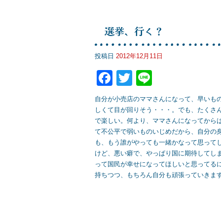
k
選挙、行く？
投稿日
2012年12月11日
F
T
Li
a
wi
n
自分が小売店のママさんになって、早いも
c
tt
e
しくて目が回りそう・・・。でも、たくさ
e
er
で楽しい。何より、ママさんになってから
て不公平で弱いものいじめだから、自分の
b
も、もう誰がやっても一緒かなって思って
o
けど、悪い癖で、やっぱり国に期待してし
って国民が幸せになってほしいと思ってる
o
持ちつつ、もちろん自分も頑張っていきま
k