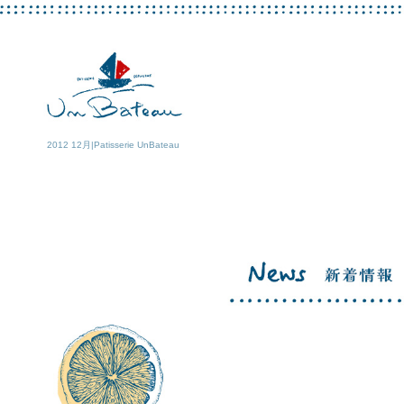
2012 12月|Patisserie UnBateau