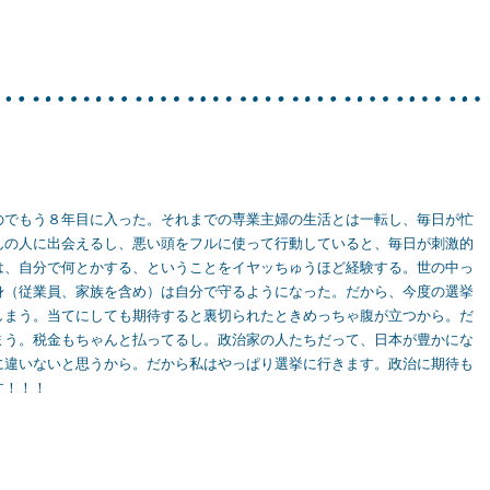
のでもう８年目に入った。それまでの専業主婦の生活とは一転し、毎日が忙
んの人に出会えるし、悪い頭をフルに使って行動していると、毎日が刺激的
は、自分で何とかする、ということをイヤッちゅうほど経験する。世の中っ
身（従業員、家族を含め）は自分で守るようになった。だから、今度の選挙
しまう。当てにしても期待すると裏切られたときめっちゃ腹が立つから。だ
まう。税金もちゃんと払ってるし。政治家の人たちだって、日本が豊かにな
に違いないと思うから。だから私はやっぱり選挙に行きます。政治に期待も
す！！！