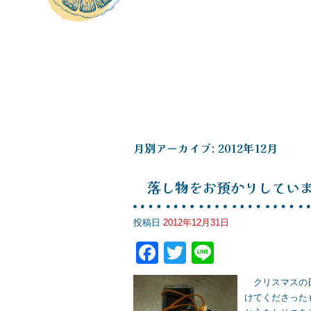
月別アーカイブ:
2012年12月
落し物をお預かりしてい
投稿日
2012年12月31日
F
T
Li
a
wi
n
クリスマスの日
c
tt
e
けてくださった