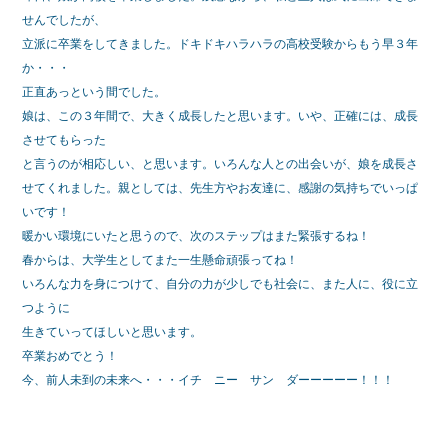
c
tt
e
せんでしたが、
e
er
立派に卒業をしてきました。ドキドキハラハラの高校受験からもう早３年
か・・・
b
正直あっという間でした。
o
娘は、この３年間で、大きく成長したと思います。いや、正確には、成長
o
させてもらった
と言うのが相応しい、と思います。いろんな人との出会いが、娘を成長さ
k
せてくれました。親としては、先生方やお友達に、感謝の気持ちでいっぱ
いです！
暖かい環境にいたと思うので、次のステップはまた緊張するね！
春からは、大学生としてまた一生懸命頑張ってね！
いろんな力を身につけて、自分の力が少しでも社会に、また人に、役に立
つように
生きていってほしいと思います。
卒業おめでとう！
今、前人未到の未来へ・・・イチ ニー サン ダーーーーー！！！