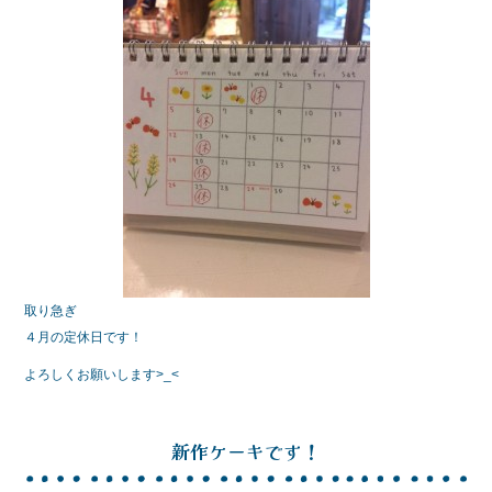
e
er
b
o
o
k
取り急ぎ
４月の定休日です！
よろしくお願いします>_<
新作ケーキです！