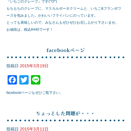
『いちごのクレープ』です(^O^)
もちもちのクレープに、マスカルポーネクリームと、いちご&フランボワ
ーズを包みました。かわいいフライパンにのっています。
とっても美味しいので、みなさんもぜひぜひお召し上がり下さいませ。
お値段は、税込¥440で〜す！
facebookページ
投稿日
2015年3月19日
F
T
Li
a
wi
n
facebookページもぜひご覧下さい。
c
tt
e
e
er
ちょっとした問題が・・・
b
o
投稿日
2015年3月11日