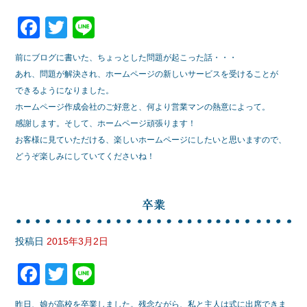
o
F
T
Li
k
a
wi
n
前にブログに書いた、ちょっとした問題が起こった話・・・
c
tt
e
あれ、問題が解決され、ホームページの新しいサービスを受けることが
e
er
できるようになりました。
ホームページ作成会社のご好意と、何より営業マンの熱意によって。
b
感謝します。そして、ホームページ頑張ります！
o
お客様に見ていただける、楽しいホームページにしたいと思いますので、
o
どうぞ楽しみにしていてくださいね！
k
卒業
投稿日
2015年3月2日
F
T
Li
a
wi
n
昨日、娘が高校を卒業しました。残念ながら、私と主人は式に出席できま