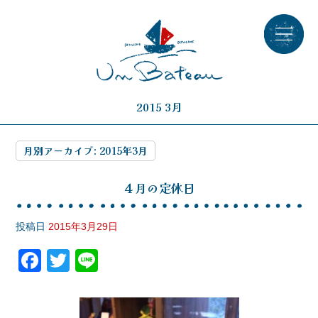
2015 3月
月別アーカイブ:
2015年3月
４月の定休日
投稿日
2015年3月29日
F
T
Li
a
wi
n
c
tt
e