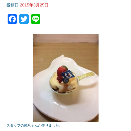
投稿日
2015年3月25日
F
T
Li
a
wi
n
c
tt
e
e
er
b
o
o
k
スタッフの純ちゃんが作りました、