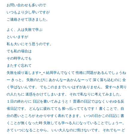
お問い合わせも多いので
いつもより少し早いですが
ご連絡させて頂きました。
よく、人は失敗で学ぶ
といいますが
私も大いにそう思うのです。
でも私の場合は
その時学んでも
またすぐ忘れて
失敗を繰り返します>_< 結局学んでなくて 性格に問題があるんでしょうね
ー きっと。 失敗のたびに あかんなーあかんなーって 深く落ち込むのに 全
く学ばないんです。 でもこのままでいいはずがありません。 愛すべき周り
の人たちに 迷惑をかけてしまいます。 それで私なりに考えてみました。
１日の終わりに 日記を書いてみようと！ 普通の日記ではなく いわゆる反
省日記です。 どんなに疲れてても 酔っ払っててもです！ 書くことで、自
分の悪いところが わかりやすく表れてきます。 いつの日かこの日記に 書
くことが無くなった時 失敗しても学べる人になっていることでしょうー。
さて いつになることやら。 いい大人なのに情けないです。 それでもー ど