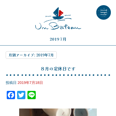
2019 7月
月別アーカイブ:
2019年7月
８月の定休日です
投稿日
2019年7月18日
F
T
Li
a
wi
n
c
tt
e