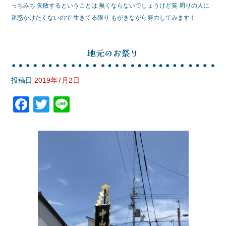
っちみち 失敗するということは 無くならないでしょうけど笑 周りの人に
迷惑かけたくないので 生きてる限り もがきながら努力してみます！
地元のお祭り
投稿日
2019年7月2日
F
T
Li
a
wi
n
c
tt
e
e
er
b
o
o
k