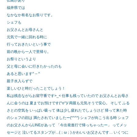
伝統があり
福井県では
なかなか有名なお祭りです。
シェフも
お父さんとお母さんと
元気で一緒に回れる時に
行っておきたいという事で
前の晩から一人で里帰り。
お祭りというより
父と母に会いに行きたかったのも
あると思います^ – ^
親子水入らずで
楽しいひと時だったことでしょう！
私は残念ながらお留守番です>_< 仕事も残っていたので お父さんとお母さ
んに会うのは 夏までお預けです(^o^)/ 両親も元気そうで安心。 そして ふる
さとの空気を いっぱい吸って 体は少し疲れたでしょうけど 帰って来た時
のシェフの顔は 満たされていましたー(*^^*) シェフが向こう出る時 シェフ
のお父さんからLINEがあって 「今出発進行で帰っちゃったー」 ってメッ
セージと 泣いてるスタンプが…(；ω；) かわいいお父さんです… いくつに