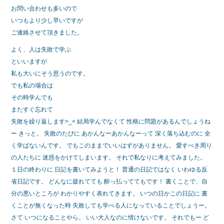
お問い合わせも多いので
いつもより少し早いですが
ご連絡させて頂きました。
よく、人は失敗で学ぶ
といいますが
私も大いにそう思うのです。
でも私の場合は
その時学んでも
またすぐ忘れて
失敗を繰り返します>_< 結局学んでなくて 性格に問題があるんでしょうね
ー きっと。 失敗のたびに あかんなーあかんなーって 深く落ち込むのに 全
く学ばないんです。 でもこのままでいいはずがありません。 愛すべき周り
の人たちに 迷惑をかけてしまいます。 それで私なりに考えてみました。
１日の終わりに 日記を書いてみようと！ 普通の日記ではなく いわゆる反
省日記です。 どんなに疲れてても 酔っ払っててもです！ 書くことで、自
分の悪いところが わかりやすく表れてきます。 いつの日かこの日記に 書
くことが無くなった時 失敗しても学べる人になっていることでしょうー。
さて いつになることやら。 いい大人なのに情けないです。 それでもー ど