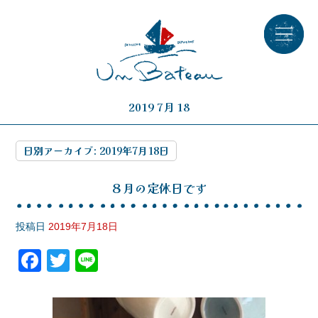
2019 7月 18
日別アーカイブ:
2019年7月18日
８月の定休日です
投稿日
2019年7月18日
F
T
Li
a
wi
n
c
tt
e