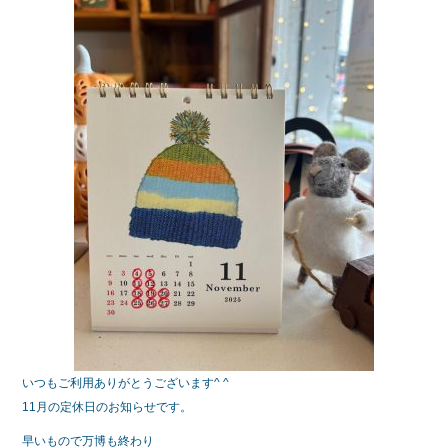
e
er
b
o
o
k
いつもご利用ありがとうございます^ ^
11月の定休日のお知らせです。
早いもので万博も終わり