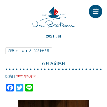
2021 5月
月別アーカイブ:
2021年5月
６月の定休日
投稿日
2021年5月30日
F
T
Li
a
wi
n
c
tt
e