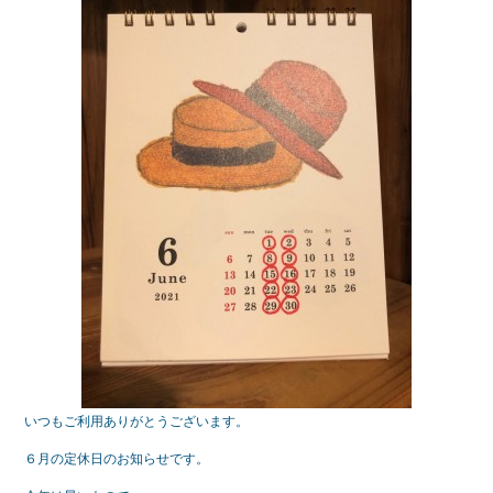
e
er
b
o
o
k
いつもご利用ありがとうございます。
６月の定休日のお知らせです。