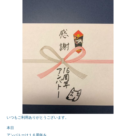
e
er
b
o
o
k
いつもご利用ありがとうございます。
本日
アンバトーは１６周年を