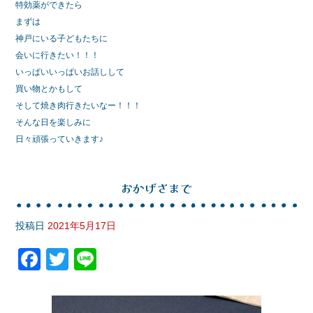
特効薬ができたら
まずは
神戸にいる子どもたちに
会いに行きたい！！！
いっぱいいっぱいお話しして
買い物とかもして
そして焼き肉行きたいなー！！！
そんな日を楽しみに
日々頑張っていきます♪
おかげさまで
投稿日
2021年5月17日
F
T
Li
a
wi
n
c
tt
e