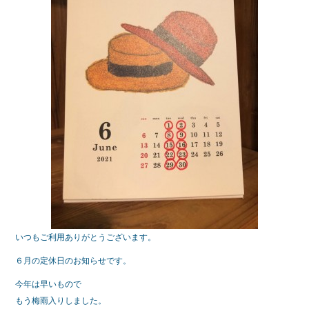
b
o
o
k
いつもご利用ありがとうございます。
６月の定休日のお知らせです。
今年は早いもので
もう梅雨入りしました。