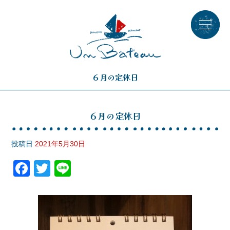
６月の定休日
６月の定休日
投稿日
2021年5月30日
F
T
Li
a
wi
n
c
tt
e
e
er