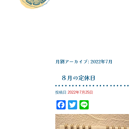
月別アーカイブ:
2022年7月
８月の定休日
投稿日
2022年7月25日
F
T
Li
a
wi
n
c
tt
e