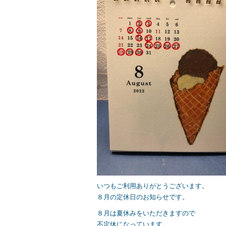
e
er
b
o
o
k
いつもご利用ありがとうございます。
８月の定休日のお知らせです。
８月は夏休みをいただきますので
不定休になっています。