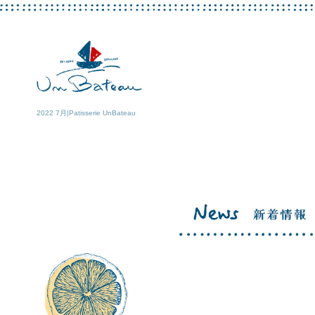
2022 7月|Patisserie UnBateau