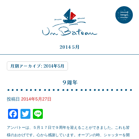
2014 5月
月別アーカイブ:
2014年5月
９周年
投稿日
2014年5月27日
F
T
Li
a
wi
n
アンバトーは、５月１７日で９周年を迎えることができました。これも皆
c
tt
e
様のおかげです。心から感謝しています。オープンの時、シャッターを開