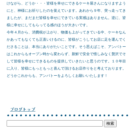
e
er
けながら、どうか・・・皆様を幸せにできるケーキ屋さんになりますよう
にと、神様にお祈りしたのを覚えています。あれから９年、突っ走ってき
b
ましたが、まだまだ皆様を幸せにできている実感はありません。逆に、皆
o
様に幸せにしてもらってる感のほうが大きいです。
o
今年４月から、消費税が上がり、物価も上がってきている中、ケーキなん
かあってもなくても正直いけるのに、皆様がこうしてお店に足を運んでく
k
ださることは、本当にありがたいことです。そう思えばこそ、アンバトー
はこれからもオープン時から変わらず、新鮮で安全で惜しみなく贅沢でそ
して皆様を幸せにできるものを提供していきたいと思うのです。１０年目
に入り、皆様にもっともっと喜んで頂けるお店作りをと考えております。
どうかこれからも、アンバトーをよろしくお願いいたします！
ブログトップ