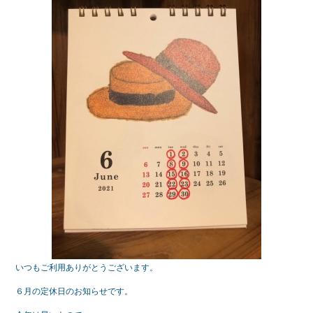
e
er
b
o
o
k
いつもご利用ありがとうございます。
６月の定休日のお知らせです。