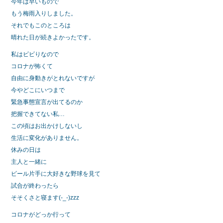
今年は早いもので
もう梅雨入りしました。
それでもこのところは
晴れた日が続きよかったです。
私はビビりなので
コロナが怖くて
自由に身動きがとれないですが
今やどこにいつまで
緊急事態宣言が出てるのか
把握できてない私…
この頃はお出かけしないし
生活に変化がありません。
休みの日は
主人と一緒に
ビール片手に大好きな野球を見て
試合が終わったら
そそくさと寝ます(-_-)zzz
コロナがどっか行って