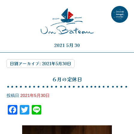
2021 5月 30
日別アーカイブ:
2021年5月30日
６月の定休日
投稿日
2021年5月30日
F
T
Li
a
wi
n
c
tt
e