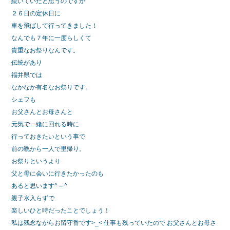
続いていたと思うのですが
２６日の定休日に
車を飛ばして行ってきました！
なんでも７年に一度らしくて
貴重なお祭りなんです。
伝統があり
福井県では
なかなか有名なお祭りです。
シェフも
お父さんとお母さんと
元気で一緒に回れる時に
行っておきたいという事で
前の晩から一人で里帰り。
お祭りというより
父と母に会いに行きたかったのも
あると思います^ – ^
親子水入らずで
楽しいひと時だったことでしょう！
私は残念ながらお留守番です>_< 仕事も残っていたので お父さんとお母さ