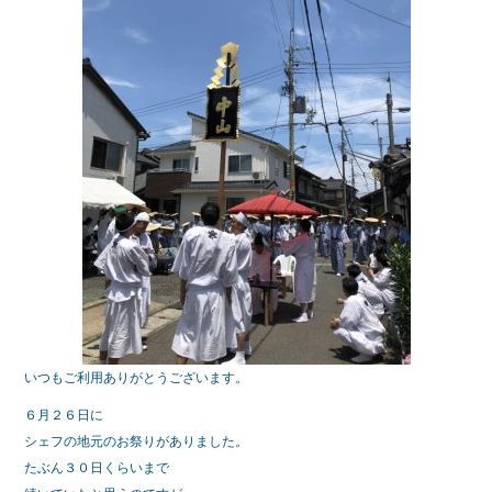
b
o
o
k
いつもご利用ありがとうございます。
６月２６日に
シェフの地元のお祭りがありました。
たぶん３０日くらいまで