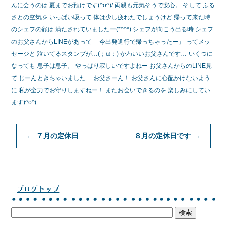
んに会うのは 夏までお預けです(^o^)/ 両親も元気そうで安心。 そして ふる
さとの空気を いっぱい吸って 体は少し疲れたでしょうけど 帰って来た時
のシェフの顔は 満たされていましたー(*^^*) シェフが向こう出る時 シェフ
のお父さんからLINEがあって 「今出発進行で帰っちゃったー」 ってメッ
セージと 泣いてるスタンプが…(；ω；) かわいいお父さんです… いくつに
なっても 息子は息子。 やっぱり寂しいですよねー お父さんからのLINE見
て じーんときちゃいました… お父さーん！ お父さんに心配かけないよう
に 私が全力でお守りしますねー！ またお会いできるのを 楽しみにしてい
ます)^o^(
←
７月の定休日
８月の定休日です
→
ブログトップ