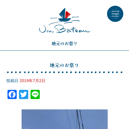
地元のお祭り
地元のお祭り
投稿日
2019年7月2日
F
T
Li
a
wi
n
c
tt
e
e
er