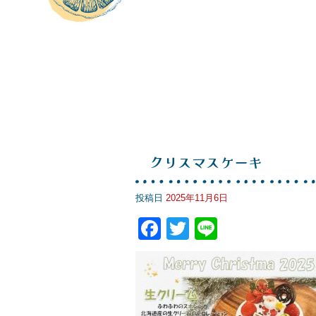
クリスマスケーキ
投稿日
2025年11月6日
F
T
Li
a
wi
n
c
tt
e
e
er