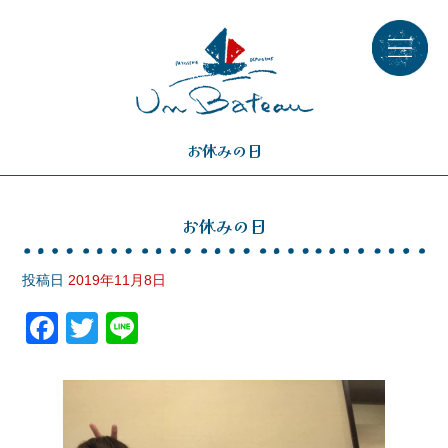
お休みの日
お休みの日
投稿日
2019年11月8日
F
T
Li
a
wi
n
c
tt
e
e
er