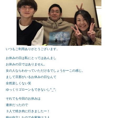
b
o
o
k
いつもご利用ありがとうございます。
お休みの日は私にとってはあんまし
お休みの日ではありません。
女の人ならわかっていただけるでしょうかーこの感じ。
まして旦那がいるお休みの日なんて
全然楽しくない笑
ゆっくりゴローンもできないし^_^;
それでも今回のお休みは
連休だったので
３人で焼き肉に行きましたー！
娘が自立したので今家族は３人。