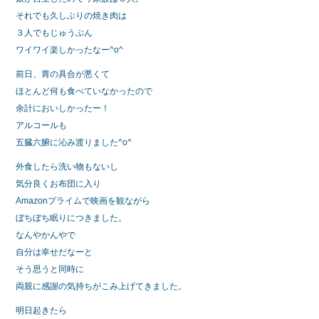
それでも久しぶりの焼き肉は
３人でもじゅうぶん
ワイワイ楽しかったなー^o^
前日、胃の具合が悪くて
ほとんど何も食べていなかったので
余計においしかったー！
アルコールも
五臓六腑に沁み渡りました^o^
外食したら洗い物もないし
気分良くお布団に入り
Amazonプライムで映画を観ながら
ぼちぼち眠りにつきました。
なんやかんやで
自分は幸せだなーと
そう思うと同時に
両親に感謝の気持ちがこみ上げてきました。
明日起きたら