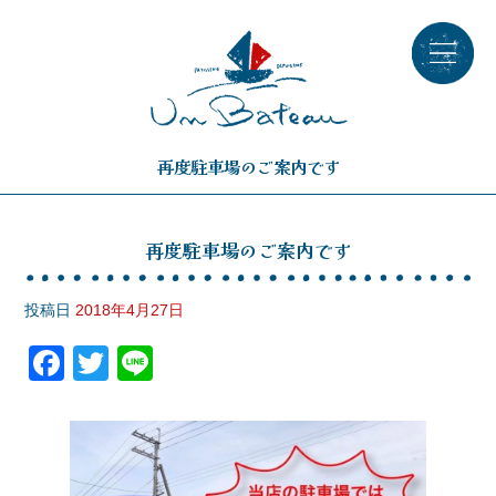
再度駐車場のご案内です
再度駐車場のご案内です
投稿日
2018年4月27日
F
T
Li
a
wi
n
c
tt
e
e
er