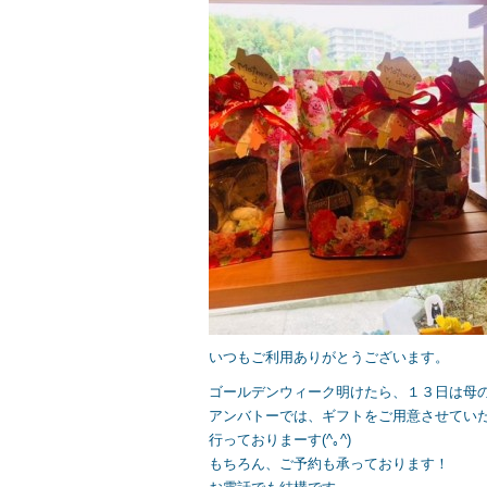
b
o
o
k
いつもご利用ありがとうございます。
ゴールデンウィーク明けたら、１３日は母
アンバトーでは、ギフトをご用意させていた
行っておりまーす(^｡^)
もちろん、ご予約も承っております！