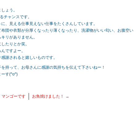
ましょう。
えるチャンスです。
うに、見える仕事見えない仕事をたくさんしています。
て布団や衣類が分厚くなったり薄くなったり、洗濯物がいい匂い、お腹空い
らキリがありません。
にしたりとか笑。
るんですよー。
り感謝されると嬉しいものです。
子を持って、お母さんに感謝の気持ちを伝えて下さいねー！
(^o^)
←
マンゴーです
お魚焼けました！
→