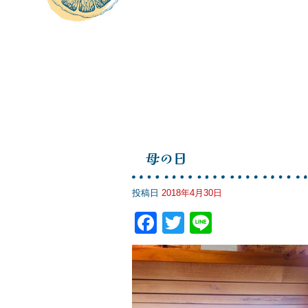
母の日
投稿日
2018年4月30日
F
T
Li
a
wi
n
c
tt
e
e
er