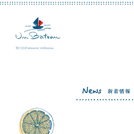
母の日|Patisserie UnBateau