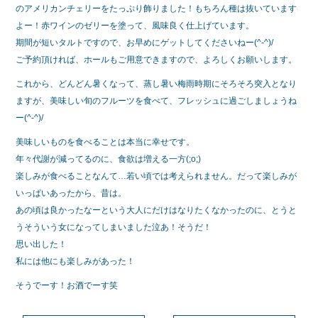
のアメリカンチェリーをたっぷり飾りました！もちろん種は抜いています
よー！赤ワインのゼリーを塗って、風味良く仕上げています。
期間が短いタルトですので、お早めにゲットしてくださいねー(^-^)/
ご予約頂ければ、ホールもご用意できますので、よろしくお願いします。
これから、どんどん暑くなって、蒸し暑い梅雨時期にそろそろ突入となり
ますが、美味しい旬のフルーツを食べて、フレッシュに過ごしましょうね
ー(^-^)/
美味しいものを食べることは本当に幸せです。
年々代謝が減ってるのに、食欲は増える一方(;o;)
楽しみが食べることなんて…若い頃では考えられません。だって楽しみが
いっぱいあったから、昔は。
あの頃は良かったなーという大人にだけはなりたくなかったのに、とうと
うそういう女になってしまいました泣あ！そうだ！
思い出した！
私には他にも楽しみがあった！
そうでーす！お酒でーす笑