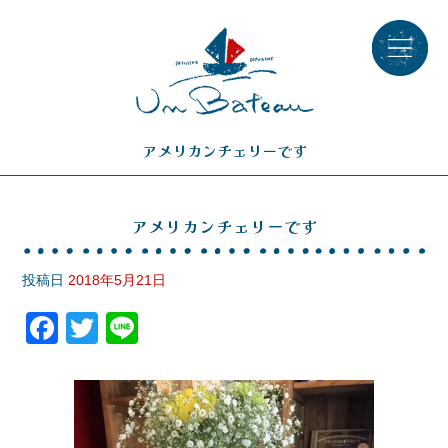
アメリカンチェリーです
アメリカンチェリーです
投稿日
2018年5月21日
F
T
Li
a
wi
n
c
tt
e
e
er