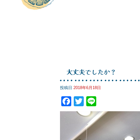
大丈夫でしたか？
投稿日
2018年6月18日
F
T
Li
a
wi
n
c
tt
e
e
er