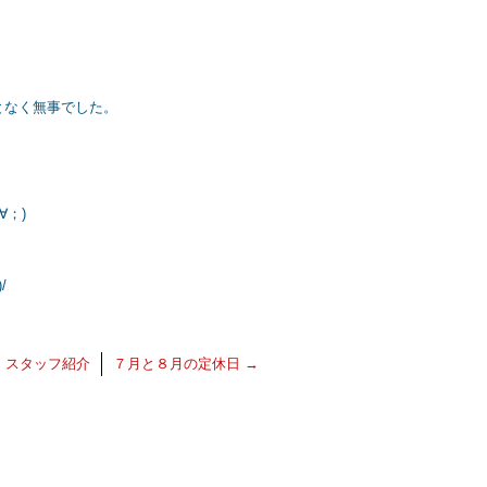
となく無事でした。
∀；)
/
←
スタッフ紹介
７月と８月の定休日
→