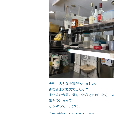
b
o
o
k
今朝、大きな地震がありました。
みなさま大丈夫でしたか？
まだまだ余震に気をつけなければいけない
気をつけるって
どうやって…( ；∀；)