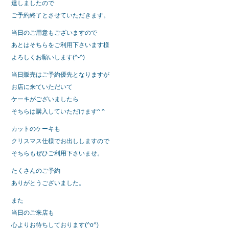
b
達しましたので
o
ご予約終了とさせていただきます。
o
当日のご用意もございますので
あとはそちらをご利用下さいます様
k
よろしくお願いします(^-^)
当日販売はご予約優先となりますが
お店に来ていただいて
ケーキがございましたら
そちらは購入していただけます^ ^
カットのケーキも
クリスマス仕様でお出ししますので
そちらもぜひご利用下さいませ。
たくさんのご予約
ありがとうございました。
また
当日のご来店も
心よりお待ちしております(^o^)