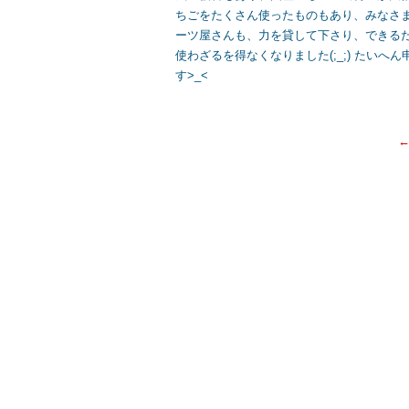
b
ちごをたくさん使ったものもあり、みなさま
o
ーツ屋さんも、力を貸して下さり、できる
o
使わざるを得なくなりました(;_;) たい
す>_<
k