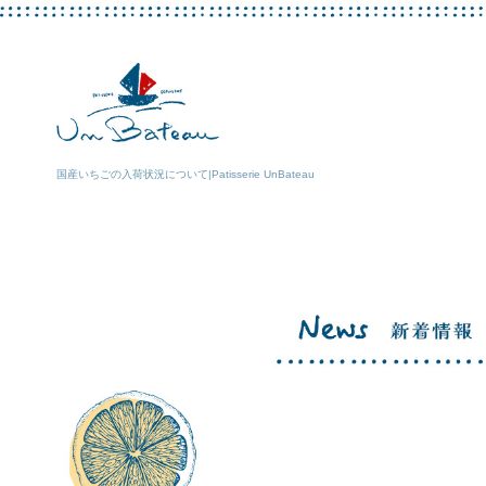
国産いちごの入荷状況について|Patisserie UnBateau