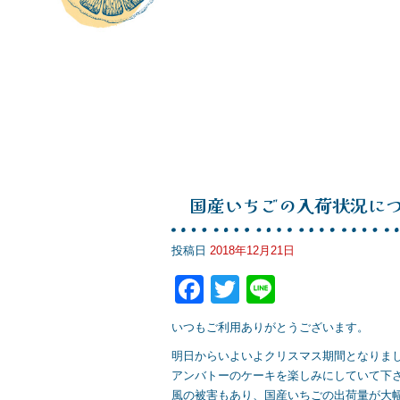
国産いちごの入荷状況に
投稿日
2018年12月21日
F
T
Li
a
wi
n
いつもご利用ありがとうございます。
c
tt
e
明日からいよいよクリスマス期間となりま
e
er
アンバトーのケーキを楽しみにしていて下さ
風の被害もあり、国産いちごの出荷量が大幅