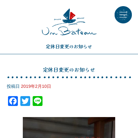
定休日変更のお知らせ
定休日変更のお知らせ
投稿日
2019年2月10日
F
T
Li
a
wi
n
c
tt
e
e
er