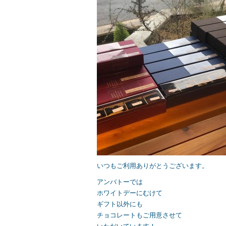
b
o
o
k
いつもご利用ありがとうございます。
アンバトーでは
ホワイトデーにむけて
ギフト以外にも
チョコレートもご用意させて