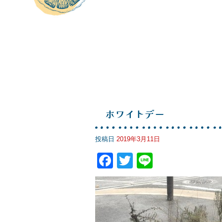
ホワイトデー
投稿日
2019年3月11日
F
T
Li
a
wi
n
c
tt
e
e
er