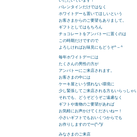
いただいています！
バレンタインだけではなく
ホワイトデーも置いてほしいという
お客さまからのご要望もありまして。
ギフトとしてはもちろん
チョコレートをアンバトーに置くのは
この時期だけですので
よろしければお味見にもどうぞ^ – ^
毎年ホワイトデーには
たくさんの男性の方が
アンバトーにご来店されます。
お客さまの中には
ケーキ屋という慣れない環境に
少し緊張してご来店される方もいらっしゃ
それでも、どうぞどうぞご遠慮なく
ギフトや進物のご要望があれば
お気軽にお声かけてくださいねー！
小さいギフトでもおいくつからでも
お作りしますのでー(^-^)/
みなさまのご来店