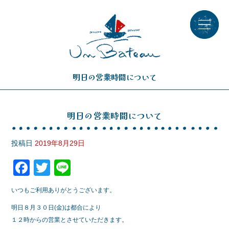
明日の営業時間について
明日の営業時間について
投稿日
2019年8月29日
F
T
Li
a
wi
n
いつもご利用ありがとうございます。
c
tt
e
明日８月３０日(金)は都合により
e
er
１２時からの営業とさせていただきます。