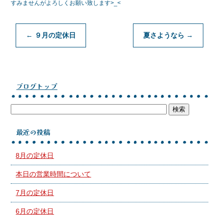
b
すみませんがよろしくお願い致します>_<
o
o
←
９月の定休日
夏さようなら
→
k
ブログトップ
最近の投稿
8月の定休日
本日の営業時間について
7月の定休日
6月の定休日