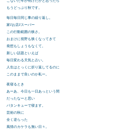
こないだ年が明けたかと思ったら
もうどっぷり秋です。
毎日毎日同じ事の繰り返し。
家⇄お店⇄スーパー
この行動範囲の狭さ。
おまけに視野も狭くなってきて
発想もしょうもなくて。
新しい話題といえば
毎日変わる天気と占い。
人生はとっくに折り返してるのに
このままで良いのか私ー。
夜寝るとき
あーあ、今日も一日あっという間
だったなーと思い
バタンキューで寝ます。
芸術の秋に
全く逆らった
風情のカケラも無い日々。