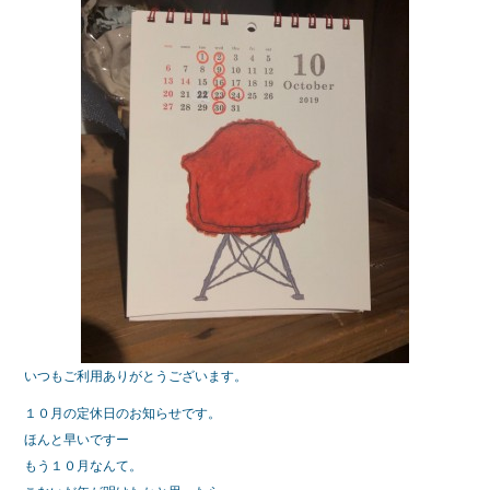
b
o
o
k
いつもご利用ありがとうございます。
１０月の定休日のお知らせです。
ほんと早いですー
もう１０月なんて。