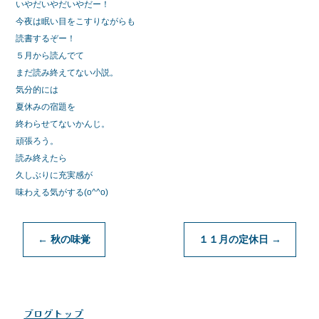
いやだいやだいやだー！
今夜は眠い目をこすりながらも
読書するぞー！
５月から読んでて
まだ読み終えてない小説。
気分的には
夏休みの宿題を
終わらせてないかんじ。
頑張ろう。
読み終えたら
久しぶりに充実感が
味わえる気がする(o^^o)
←
秋の味覚
１１月の定休日
→
ブログトップ