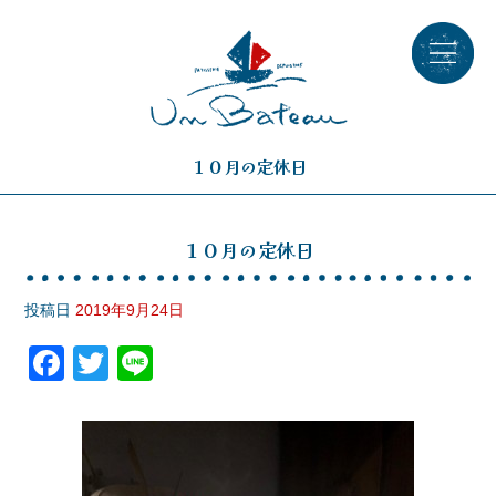
１０月の定休日
１０月の定休日
投稿日
2019年9月24日
F
T
Li
a
wi
n
c
tt
e
e
er