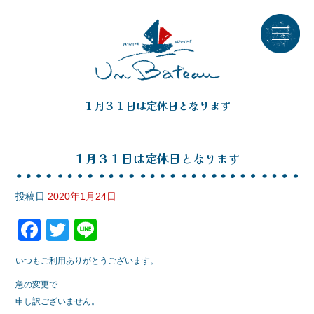
１月３１日は定休日となります
１月３１日は定休日となります
投稿日
2020年1月24日
F
T
Li
a
wi
n
いつもご利用ありがとうございます。
c
tt
e
急の変更で
e
er
申し訳ございません。