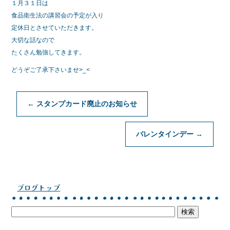
b
１月３１日は
o
食品衛生法の講習会の予定が入り
定休日とさせていただきます。
o
大切な話なので
k
たくさん勉強してきます。
どうぞご了承下さいませ>_<
←
スタンプカード廃止のお知らせ
バレンタインデー
→
ブログトップ