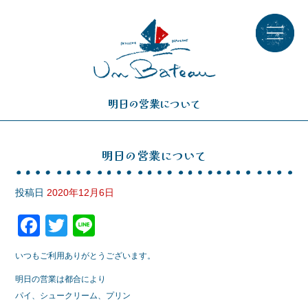
明日の営業について
明日の営業について
投稿日
2020年12月6日
F
T
Li
a
wi
n
いつもご利用ありがとうございます。
c
tt
e
明日の営業は都合により
e
er
パイ、シュークリーム、プリン