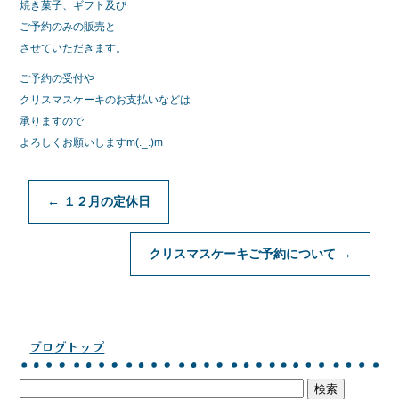
b
焼き菓子、ギフト及び
o
ご予約のみの販売と
させていただきます。
o
ご予約の受付や
k
クリスマスケーキのお支払いなどは
承りますので
よろしくお願いしますm(._.)m
←
１２月の定休日
クリスマスケーキご予約について
→
ブログトップ