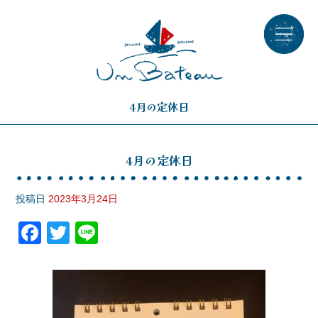
4月の定休日
4月の定休日
投稿日
2023年3月24日
F
T
Li
a
wi
n
c
tt
e
e
er