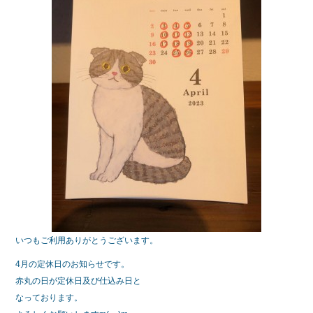
b
o
o
k
いつもご利用ありがとうございます。
4月の定休日のお知らせです。
赤丸の日が定休日及び仕込み日と
なっております。