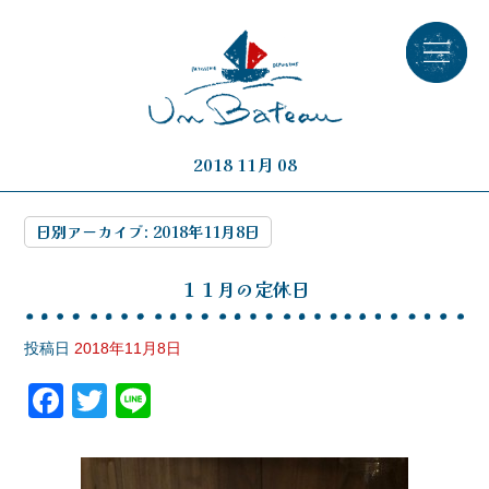
2018 11月 08
日別アーカイブ:
2018年11月8日
１１月の定休日
投稿日
2018年11月8日
F
T
Li
a
wi
n
c
tt
e