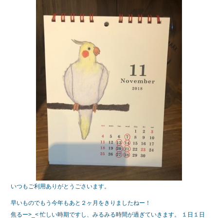
e
er
b
o
o
k
いつもご利用ありがとうごさいます。
早いものでもう今年もあと２ヶ月をきりましたねー！
焦るー>_< 忙しい時期ですし、みるみる時間が過ぎていきます。 １日１日