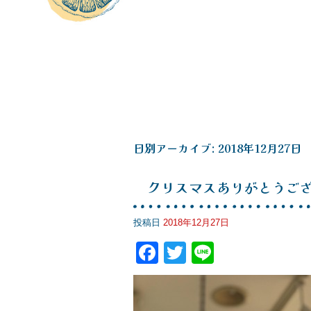
日別アーカイブ:
2018年12月27日
クリスマスありがとうご
投稿日
2018年12月27日
F
T
Li
a
wi
n
c
tt
e