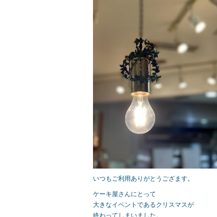
e
er
b
o
o
k
いつもご利用ありがとうござます。
ケーキ屋さんにとって
大きなイベントであるクリスマスが
終わってしまいました。