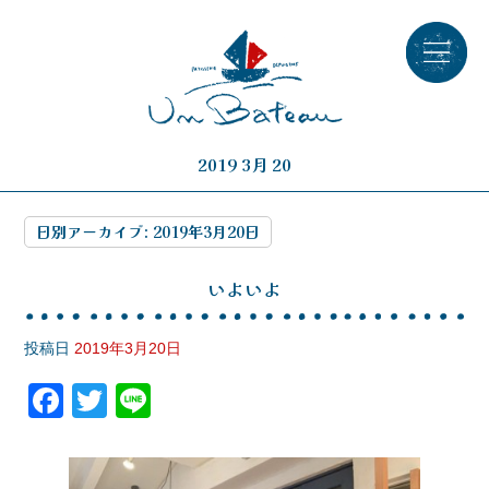
2019 3月 20
日別アーカイブ:
2019年3月20日
いよいよ
投稿日
2019年3月20日
F
T
Li
a
wi
n
c
tt
e