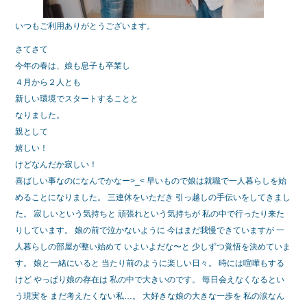
いつもご利用ありがとうございます。
さてさて
今年の春は、娘も息子も卒業し
４月から２人とも
新しい環境でスタートすることと
なりました。
親として
嬉しい！
けどなんだか寂しい！
喜ばしい事なのになんでかなー>_< 早いもので娘は就職で一人暮らしを始
めることになりました。 三連休をいただき 引っ越しの手伝いをしてきまし
た。 寂しいという気持ちと 頑張れという気持ちが 私の中で行ったり来た
りしています。 娘の前で泣かないように 今はまだ我慢できていますが 一
人暮らしの部屋が整い始めて いよいよだな〜と 少しずつ覚悟を決めていま
す。 娘と一緒にいると 当たり前のように楽しい日々。 時には喧嘩もする
けど やっぱり娘の存在は 私の中で大きいのです。 毎日会えなくなるとい
う現実を まだ考えたくない私…。 大好きな娘の大きな一歩を 私の涙なん