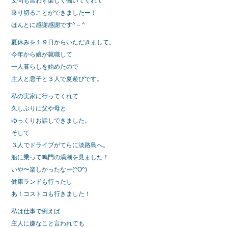
文句も言わず楽しく働いてくれて
乗り切ることができましたー！
ほんとに感謝感謝です^ – ^
夏休みを１９日からいただきまして。
今年から娘が就職して
一人暮らしを始めたので
主人と息子と３人で夏遊びです。
私の実家に行ってくれて
久しぶりに父や母と
ゆっくりお話しできました。
そして
３人でドライブがてらに淡路島へ。
船に乗って鳴門の渦潮を見ました！
いや〜楽しかったなー(^O^)
健康ランドも行ったし
あ！コストコも行きました！
私は仕事で例えば
主人に嫌なこと言われても