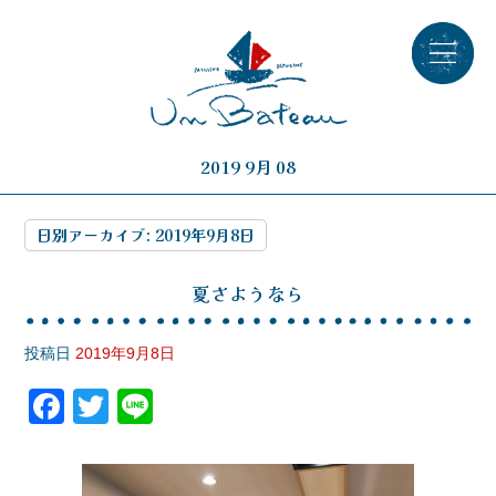
2019 9月 08
日別アーカイブ:
2019年9月8日
夏さようなら
投稿日
2019年9月8日
F
T
Li
a
wi
n
c
tt
e