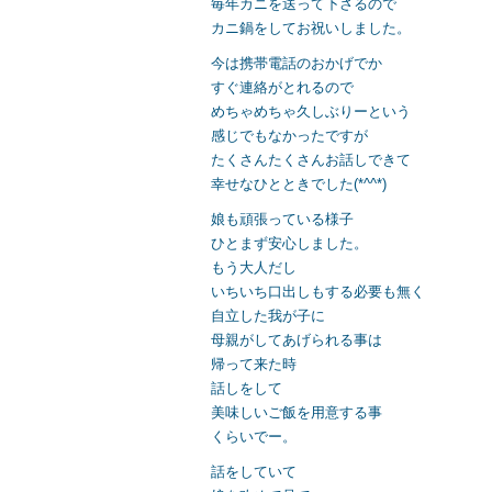
毎年カニを送って下さるので
カニ鍋をしてお祝いしました。
今は携帯電話のおかげでか
すぐ連絡がとれるので
めちゃめちゃ久しぶりーという
感じでもなかったですが
たくさんたくさんお話しできて
幸せなひとときでした(*^^*)
娘も頑張っている様子
ひとまず安心しました。
もう大人だし
いちいち口出しもする必要も無く
自立した我が子に
母親がしてあげられる事は
帰って来た時
話しをして
美味しいご飯を用意する事
くらいでー。
話をしていて