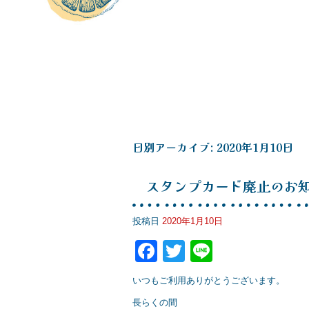
日別アーカイブ:
2020年1月10日
スタンプカード廃止のお
投稿日
2020年1月10日
F
T
Li
a
wi
n
いつもご利用ありがとうございます。
c
tt
e
長らくの間