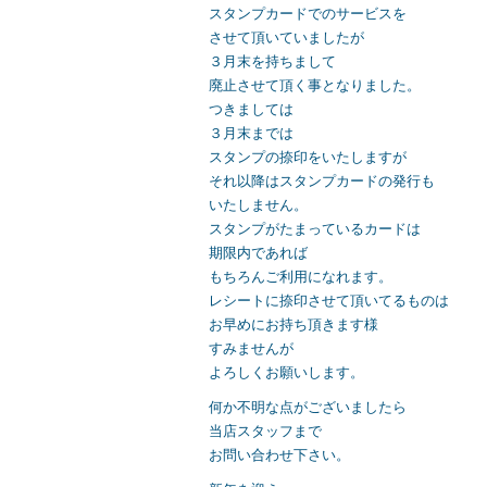
e
er
スタンプカードでのサービスを
b
させて頂いていましたが
３月末を持ちまして
o
廃止させて頂く事となりました。
o
つきましては
３月末までは
k
スタンプの捺印をいたしますが
それ以降はスタンプカードの発行も
いたしません。
スタンプがたまっているカードは
期限内であれば
もちろんご利用になれます。
レシートに捺印させて頂いてるものは
お早めにお持ち頂きます様
すみませんが
よろしくお願いします。
何か不明な点がございましたら
当店スタッフまで
お問い合わせ下さい。