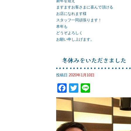
新年を迎え
ますますお客さまに喜んで頂ける
お店になれます様
スタッフ一同頑張ります！
本年も
どうぞよろしく
お願い申し上げます。
冬休みをいただきました
投稿日
2020年1月10日
F
T
Li
a
wi
n
c
tt
e
e
er
b