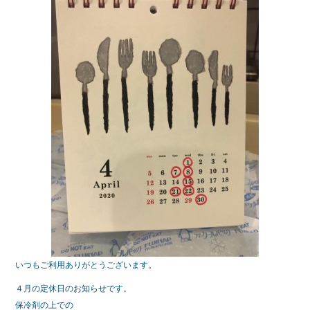
e
er
b
o
o
k
いつもご利用ありがとうございます。
４月の定休日のお知らせです。
保冷剤の上での