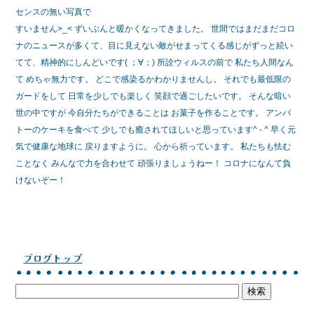
センスの無い写真で
すいません>_< ずいぶんと暖かくなってきました。 世間ではまだまだコロ
ナのニュースが多くて、目に見えない敵がせまってくる感じがずっと続い
てて、精神的にしんどいです( ；∀；) 所詮ウィルスの前で 私たち人間なん
て めちゃ無力です。 どこで感染るかわかりませんし。 それでも最低限の
ガードをして 日常を少しでも楽しく 笑顔で過ごしたいです。 そんな暗い
世の中ですが 今自分たちができることは お菓子を作ることです。 アンバ
トーのケーキを食べて 少しでも癒されてほしいと思っています^ - ^ 早く元
気で健康な地球に 戻りますように。 心から祈っています。 私たちも怯む
ことなく みんなで力を合わせて 頑張りましょうねー！ コロナになんて負
けないぞー！
ブログトップ