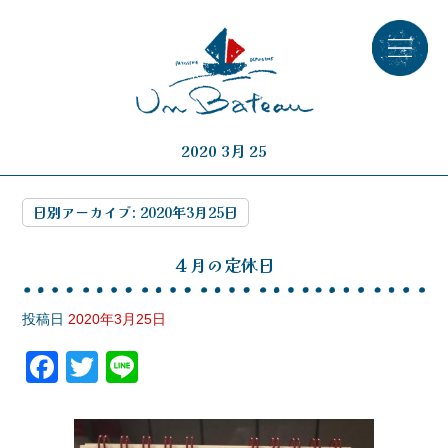
2020 3月 25
日別アーカイブ:
2020年3月25日
４月の定休日
投稿日
2020年3月25日
F
T
Li
a
wi
n
c
tt
e