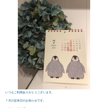
e
er
b
o
o
k
いつもご利用ありがとうございます。
７月の定休日のお知らせです。