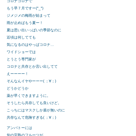
コロナコロナで
もう早７月ですー(*_*)
ジメジメの梅雨が始まって
雨が止めばもう夏ー！
夏は思い出いっぱいの季節なのに
近頃は何してても
気になるのはやっぱコロナ…
ワイドショーでは
とうとう専門家が
コロナと共存とか言い出してて
えーーーー！
そんなんイヤやーーー( ；∀；)
どうかどうか
薬が早くできますように。
そうしたら共存しても良いけど。
こっちにはマスクしか盾が無いのに
共存なんて危険すぎる( ；∀；)
アンバトーには
旬の完熟のフルーツが