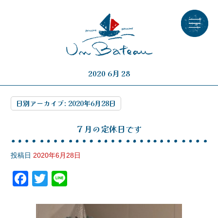
2020 6月 28
日別アーカイブ:
2020年6月28日
７月の定休日です
投稿日
2020年6月28日
F
T
Li
a
wi
n
c
tt
e