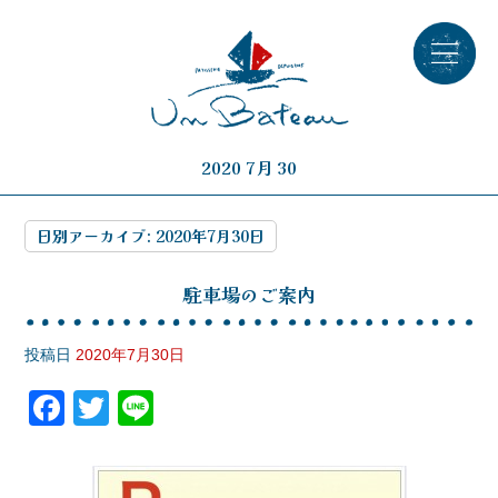
2020 7月 30
日別アーカイブ:
2020年7月30日
駐車場のご案内
投稿日
2020年7月30日
F
T
Li
a
wi
n
c
tt
e