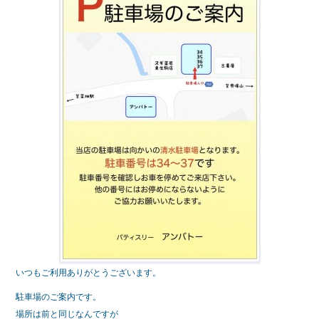
e
er
b
o
o
k
いつもご利用ありがとうございます。
駐車場のご案内です。
場所は前と同じなんですが