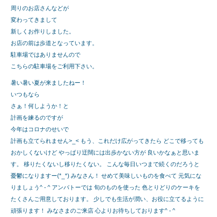
周りのお店さんなどが
変わってきまして
新しくお作りしました。
お店の前は歩道となっています。
駐車場ではありませんので
こちらの駐車場をご利用下さい。
暑い暑い夏が来ましたねー！
いつもなら
さぁ！何しようか！と
計画を練るのですが
今年はコロナのせいで
計画も立てられません>_< もう、これだけ広がってきたら どこで移っても
おかしくないけど やっぱり迂闊には出歩かない方が 良いかなぁと思いま
す。 移りたくないし移りたくない。 こんな毎日いつまで続くのだろうと
憂鬱になりますー(*_*) みなさん！ せめて美味しいものを食べて 元気にな
りましょう^ - ^ アンバトーでは 旬のものを使った 色とりどりのケーキを
たくさんご用意しております。 少しでも生活が潤い、お役に立てるように
頑張ります！ みなさまのご来店 心よりお待ちしております^ - ^