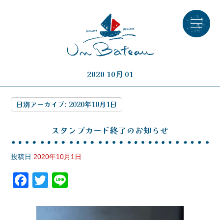
2020 10月 01
日別アーカイブ:
2020年10月1日
スタンプカード終了のお知らせ
投稿日
2020年10月1日
F
T
Li
a
wi
n
c
tt
e