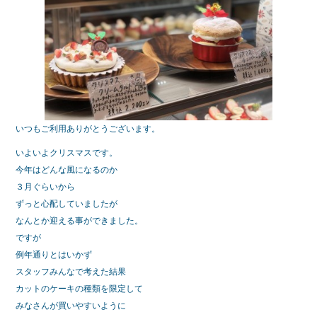
e
er
b
o
o
k
いつもご利用ありがとうございます。
いよいよクリスマスです。
今年はどんな風になるのか
３月ぐらいから
ずっと心配していましたが
なんとか迎える事ができました。
ですが
例年通りとはいかず
スタッフみんなで考えた結果
カットのケーキの種類を限定して
みなさんが買いやすいように