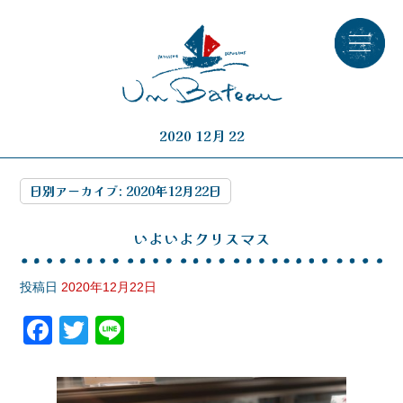
2020 12月 22
日別アーカイブ:
2020年12月22日
いよいよクリスマス
投稿日
2020年12月22日
F
T
Li
a
wi
n
c
tt
e