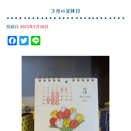
３月の定休日
投稿日
2021年2月26日
F
T
Li
a
wi
n
c
tt
e
e
er
b
o
o
k