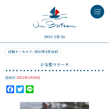
2021 2月 26
日別アーカイブ:
2021年2月26日
ひな祭りケーキ
投稿日
2021年2月26日
F
T
Li
a
wi
n
c
tt
e