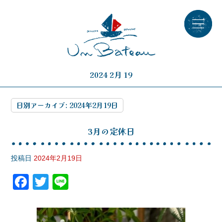
2024 2月 19
日別アーカイブ:
2024年2月19日
3月の定休日
投稿日
2024年2月19日
F
T
Li
a
wi
n
c
tt
e