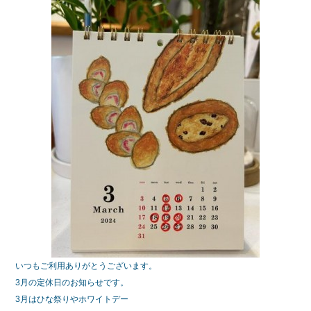
e
er
b
o
o
k
いつもご利用ありがとうございます。
3月の定休日のお知らせです。
3月はひな祭りやホワイトデー